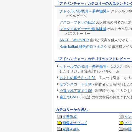
「アドベンチャー」カテゴリーの人気ランキン
クトゥルフの弔詞 ～夢声慟哭～
クトゥルフ神
ノベルゲーム
グスコーブドリの伝記
宮沢賢治の同名の小説
ファタモルガーナの館 体験版
ポルトガル語の
バスストーリー
ANGEL WHISPER
虚構が現実を蝕んでゆく…
Rain ballad 虹色のロマネスク
短編本格ノベ
「アドベンチャー」カテゴリのソフトレビュー
クトゥルフの弔詞 ～夢声慟哭～ 1.0.0.0
- 高
したオリジナル怪奇幻想ノベルゲーム
もよりの駅子さん 1.01
- 主人公は引きこも
セブンスコート 1.30
- 制作者が自ら構想した
今宵は地下室で 1.06
- 制限時間内に主人公
魔王でGo! 1.0
- 近所の村の村長の気まぐれ
カテゴリーから選ぶ
文書作成
イン
画像＆サウンド
ビジ
家庭＆趣味
学習