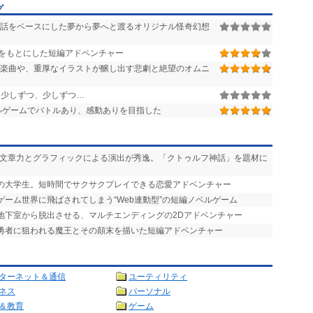
グ
話をベースにした夢から夢へと渡るオリジナル怪奇幻想
をもとにした短編アドベンチャー
楽曲や、重厚なイラストが醸し出す悲劇と絶望のオムニ
少しずつ、少しずつ…
ルゲームでバトルあり、感動ありを目指した
い文章力とグラフィックによる演出が秀逸。「クトゥルフ神話」を題材に
りの大学生。短時間でサクサクプレイできる恋愛アドベンチャー
ゲーム世界に飛ばされてしまう“Web連動型”の短編ノベルゲーム
を地下室から脱出させる、マルチエンディングの2Dアドベンチャー
で勇者に狙われる魔王とその顛末を描いた短編アドベンチャー
ターネット＆通信
ユーティリティ
ネス
パーソナル
＆教育
ゲーム