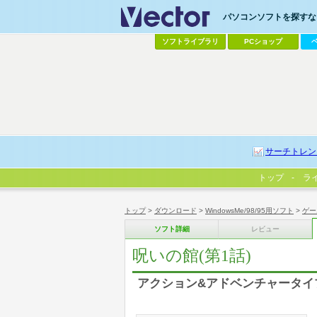
パソコンソフトを探すなら
ソフトライブラリ
PCショップ
サーチトレン
トップ
ラ
トップ
>
ダウンロード
>
WindowsMe/98/95用ソフト
>
ゲー
ソフト詳細
レビュー
呪いの館(第1話)
アクション&アドベンチャータイ