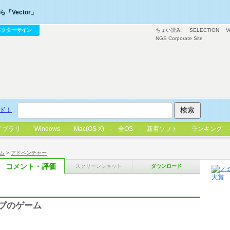
「Vector」
ベクターサイン
ちょい読み!
SELECTION
V
NGS Corporate Site
ド！
イブラリ
Windows
Mac(OS X)
全OS
新着ソフト
ランキング
ム
>
アドベンチャー
コメント・評価
スクリーンショット
ダウンロード
プのゲーム