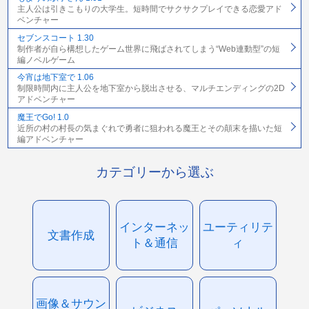
主人公は引きこもりの大学生。短時間でサクサクプレイできる恋愛アド
ベンチャー
セブンスコート 1.30
制作者が自ら構想したゲーム世界に飛ばされてしまう“Web連動型”の短
編ノベルゲーム
今宵は地下室で 1.06
制限時間内に主人公を地下室から脱出させる、マルチエンディングの2D
アドベンチャー
魔王でGo! 1.0
近所の村の村長の気まぐれで勇者に狙われる魔王とその顛末を描いた短
編アドベンチャー
カテゴリーから選ぶ
インターネッ
ユーティリテ
文書作成
ト＆通信
ィ
画像＆サウン