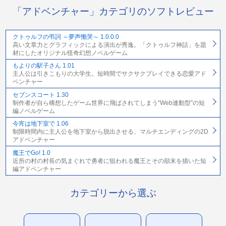
「アドベンチャー」カテゴリのソフトレビュー
クトゥルフの弔詞 ～夢声慟哭～ 1.0.0.0
高い文章力とグラフィックによる演出が秀逸。「クトゥルフ神話」を題
材にしたオリジナル怪奇幻想ノベルゲーム
もよりの駅子さん 1.01
主人公は引きこもりの大学生。短時間でサクサクプレイできる恋愛アド
ベンチャー
セブンスコート 1.30
制作者が自ら構想したゲーム世界に飛ばされてしまう“Web連動型”の短
編ノベルゲーム
今宵は地下室で 1.06
制限時間内に主人公を地下室から脱出させる、マルチエンディングの2D
アドベンチャー
魔王でGo! 1.0
近所の村の村長の気まぐれで勇者に狙われる魔王とその顛末を描いた短
編アドベンチャー
カテゴリーから選ぶ