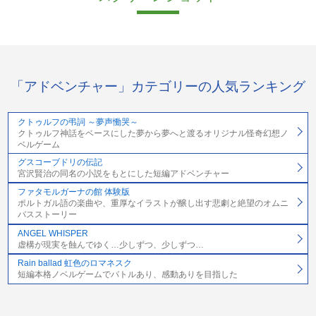
「アドベンチャー」カテゴリーの人気ランキング
クトゥルフの弔詞 ～夢声慟哭～
クトゥルフ神話をベースにした夢から夢へと渡るオリジナル怪奇幻想ノ
ベルゲーム
グスコーブドリの伝記
宮沢賢治の同名の小説をもとにした短編アドベンチャー
ファタモルガーナの館 体験版
ポルトガル語の楽曲や、重厚なイラストが醸し出す悲劇と絶望のオムニ
バスストーリー
ANGEL WHISPER
虚構が現実を蝕んでゆく…少しずつ、少しずつ…
Rain ballad 虹色のロマネスク
短編本格ノベルゲームでバトルあり、感動ありを目指した