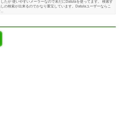
ましたが 使いやすいメーラーなので未だにDatulaを使ってます。 検索す
しの検索が出来るのでかなり重宝しています。Datulaユーザーならこ
..