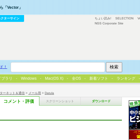
「Vector」
ベクターサイン
ちょい読み!
SELECTION
V
NGS Corporate Site
ド！
イブラリ
Windows
Mac(OS X)
全OS
新着ソフト
ランキング
ターネット＆通信
>
メール用
>
Datula
コメント・評価
スクリーンショット
ダウンロード