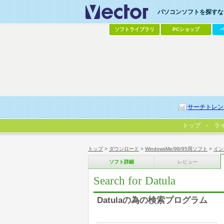
パソコンソフトを探すなら
ソフトライブラリ
PCショップ
サーチトレン
トップ
ラ
トップ
>
ダウンロード
>
WindowsMe/98/95用ソフト
>
イン
ソフト詳細
レビュー
Search for Datula
Datulaの為の検索プログラム