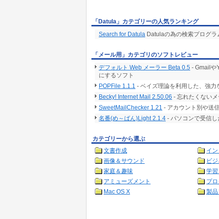
「Datula」カテゴリーの人気ランキング
Search for Datula
Datulaの為の検索プログラ
「メール用」カテゴリのソフトレビュー
デフォルト Web メーラー Beta 0.5
- Gma
にするソフト
POPFile 1.1.1
- ベイズ理論を利用した、強
Becky! Internet Mail 2.50.06
- 忘れたくない
SweetMailChecker 1.21
- アカウント別や
名番(め～ばん)Light 2.1.4
- パソコンで受信
カテゴリーから選ぶ
文書作成
イン
画像＆サウンド
ビジ
家庭＆趣味
学習
アミューズメント
プロ
Mac OS X
製品