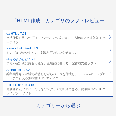
「HTML作成」カテゴリのソフトレビュー
ez-HTML 7.71
文法仕様に則った“正しいページ”を作成できる、高機能タグ挿入型HTML
エディタ
Xenu's Link Sleuth 1.3.8
シンプルで使いやすい、SSL対応のリンクチェッカ
ゆらめきのひび 1.71
予定や家計の記録も可能な、直感的に使える日記作成支援ソフト
AmBuilder 12.02
編集結果をその場で確認しながらページを作成し、サーバへのアップロ
ードまで行える多機能HTMLエディタ
FTP Exchange 3.15
更新されたファイルだけをワンタッチで転送できる、簡単操作のFTPク
ライアントソフト
カテゴリーから選ぶ