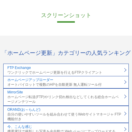
スクリーンショット
「ホームページ更新」カテゴリーの人気ランキング
FTP Exchange
ワンクリックでホームページ更新を行えるFTPクライアント
ホームページアップローダー
オートパイロットで複数のHPを自動更新 無人運転ツール付
MirrorSite
ホームページ転送(FTP)やリンク切れ検出などしてくれる総合ホームペ
ージメンテツール
ORAND(お～らんど)
自分の使いやすいツールを組み合わせて使うWebサイトマネージャ FTP
機能付き
今、こんな感じ
携帯電話で撮影した写真を全自動で Web ページにアップロードする