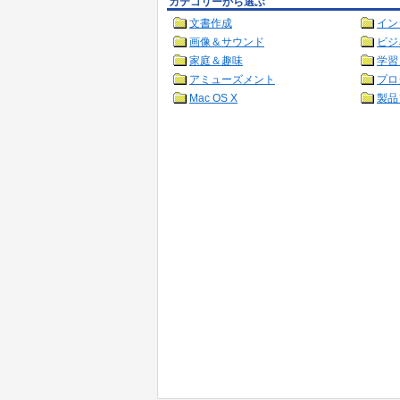
カテゴリーから選ぶ
文書作成
イン
画像＆サウンド
ビジ
家庭＆趣味
学習
アミューズメント
プロ
Mac OS X
製品