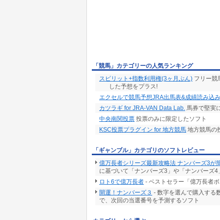
「競馬」カテゴリーの人気ランキング
スピリット+指数利用権(3ヶ月ぶん)
フリー競
した予想をプラス!
エクセルで競馬予想JRA出馬表&成績読み込
カツラギ for JRA-VAN Data Lab.
馬券で堅実
中央南関投票
投票のみに限定したソフト
KSC投票プラグイン for 地方競馬
地方競馬の
「ギャンブル」カテゴリのソフトレビュー
億万長者シリーズ最新攻略法 ナンバーズ3が
に基づいて「ナンバーズ3」や「ナンバーズ4
ロト6で億万長者
- ベストセラー「億万長者
開運！ナンバーズ３
- 数字を選んで購入す
で、次回の当選番号を予測するソフト