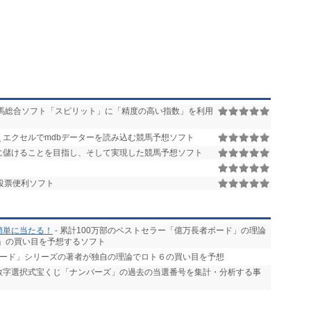
馬総合ソフト「スピリット」に「精度の高い指数」を利用
み
エクセルでmdbデーターを読み込む競馬予想ソフト
に儲けることを目指し、そして実現した競馬予想ソフト
投票便利ソフト
簡単に当たる！
- 累計100万部のベストセラー「億万長者ボード」の理論
」の買い目を予想するソフト
ボード」シリーズの著者が独自の理論でロト６の買い目を予想
る数字選択式宝くじ「ナンバーズ」の過去の当選番号を集計・分析する事