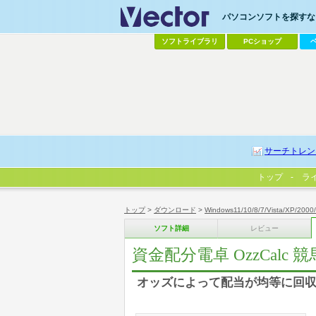
パソコンソフトを探すなら
ソフトライブラリ
PCショップ
サーチトレン
トップ
ラ
トップ
>
ダウンロード
>
Windows11/10/8/7/Vista/XP/2000
ソフト詳細
レビュー
資金配分電卓 OzzCalc 
オッズによって配当が均等に回