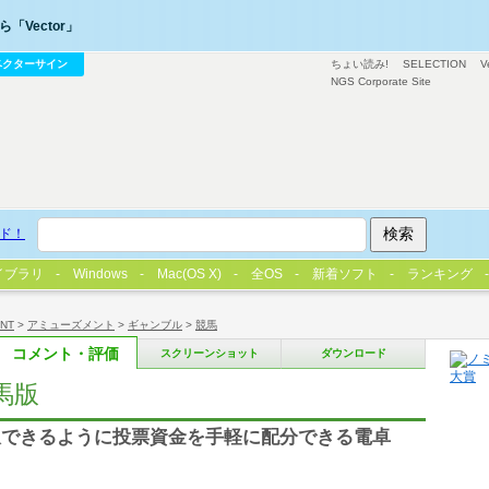
「Vector」
ベクターサイン
ちょい読み!
SELECTION
V
NGS Corporate Site
ド！
イブラリ
Windows
Mac(OS X)
全OS
新着ソフト
ランキング
/NT
>
アミューズメント
>
ギャンブル
>
競馬
コメント・評価
スクリーンショット
ダウンロード
競馬版
収できるように投票資金を手軽に配分できる電卓