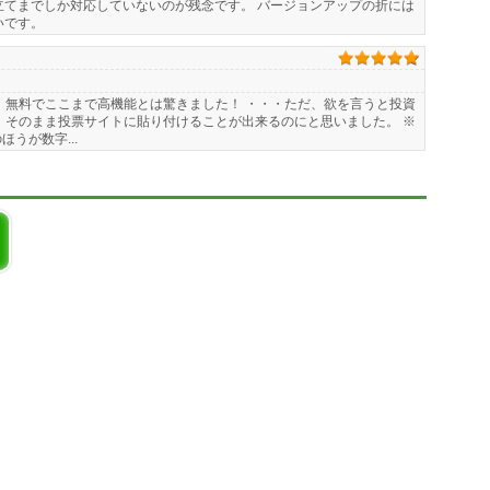
立てまでしか対応していないのが残念です。 バージョンアップの折には
いです。
 無料でここまで高機能とは驚きました！ ・・・ただ、欲を言うと投資
 そのまま投票サイトに貼り付けることが出来るのにと思いました。 ※
うが数字...