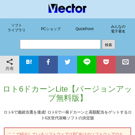
ソフト
みんなの
PCショップ
QuickPoint
ライブラリ
電子署名
共有
ロト6ドカーンLite【バージョンアッ
プ無料版】
ロト6で連続当選を達成! ロト6で一発ドカーンと高額配当をゲットするロ
ト6次世代攻略ソフトの決定版
ここで紹介しているソフトウェアはPC向けのソフトウェアのた