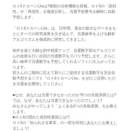
ロト6ドカーンLiteは7種類の分析機能を搭載。ロト6の「規則
性」や「再現性」を徹底分析し、当選予想番号を瞬時に自動
予想します。
「ロト6ドカーンLite」は、12年間、過去の膨大なデータをも
とにすべての研究成果を注ぎ込んで、当選確率を上げる解析
アルゴリズムを徹底的に研究してきました。
前作を凌ぐ大幅な的中精度アップ、当選数字算出アルゴリズ
ムの改善を行い次回の当選数字をズバリ予想します。さらに
高い確率で当選数字を予想してくれるソフトに仕上がってお
ります。
皆さんのご期待に応えて新たにご提供する当選数字を完全自
動予想するソフト『ロト6ドカーンLite』をぜひご活用いただ
き当選金を獲得してください。
■なぜ、あなたは当選できなかったのか?6つの失敗原因とは?
では、なぜ、あなたは当選できなかったのでしょう?
みなさんがやってしまう「よくある6つの失敗原因」をお教え
します。
■ロト6の隠れた規則性要因とは!?
ロト6の「知られざる事実」の一部を特別にあなたにお教えし
ましょう!