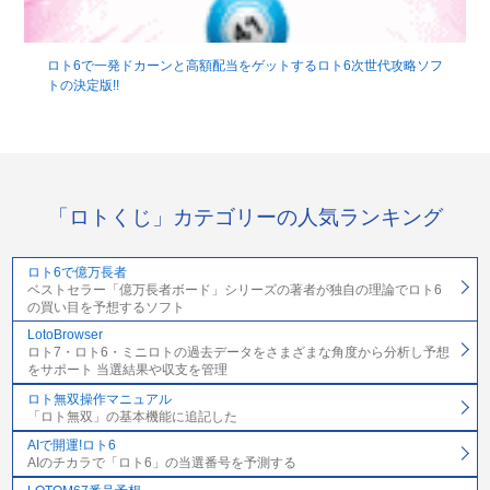
ロト6で一発ドカーンと高額配当をゲットするロト6次世代攻略ソフ
トの決定版!!
「ロトくじ」カテゴリーの人気ランキング
ロト6で億万長者
ベストセラー「億万長者ボード」シリーズの著者が独自の理論でロト6
の買い目を予想するソフト
LotoBrowser
ロト7・ロト6・ミニロトの過去データをさまざまな角度から分析し予想
をサポート 当選結果や収支を管理
ロト無双操作マニュアル
「ロト無双」の基本機能に追記した
AIで開運!ロト6
AIのチカラで「ロト6」の当選番号を予測する