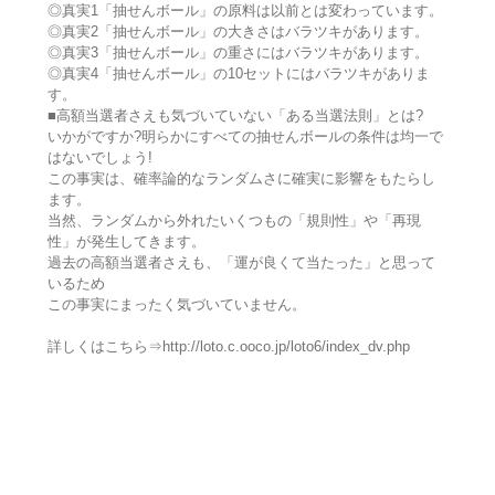
◎真実1「抽せんボール」の原料は以前とは変わっています。
◎真実2「抽せんボール」の大きさはバラツキがあります。
◎真実3「抽せんボール」の重さにはバラツキがあります。
◎真実4「抽せんボール」の10セットにはバラツキがありま
す。
■高額当選者さえも気づいていない「ある当選法則」とは?
いかがですか?明らかにすべての抽せんボールの条件は均一で
はないでしょう!
この事実は、確率論的なランダムさに確実に影響をもたらし
ます。
当然、ランダムから外れたいくつもの「規則性」や「再現
性」が発生してきます。
過去の高額当選者さえも、「運が良くて当たった」と思って
いるため
この事実にまったく気づいていません。
詳しくはこちら⇒http://loto.c.ooco.jp/loto6/index_dv.php