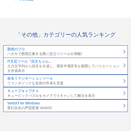
「その他」カテゴリーの人気ランキング
懸賞のプロ
ハガキで懸賞応募する際に役立つツールが満載!
IT文芸ツール『回文ちゃん』
入力文字列から回文を生成し、濁音半濁音等も展開してバリエーション
を作成表示
命名イマジネーションツール
ファンタジックな名前の作成を支援
キューブキャプチャ
キュービックパズルをカメラでスキャンして解法を表示
Voidol3 for Windows
変幻自在の声質変換 Voidol3