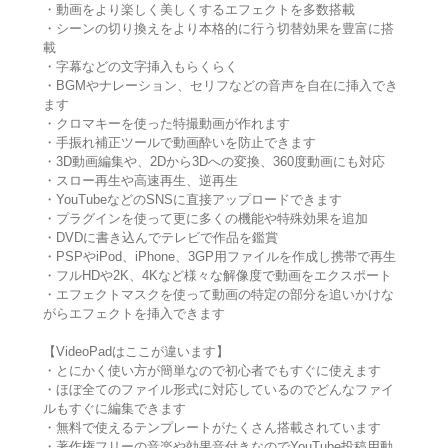
・動画をより楽しく美しくするエフェクトを多数搭載
・シーンの切り換えをより本格的に行う切替効果を豊富に搭
載
・字幕などの文字挿入もらくらく
・BGMやナレーション、セリフなどの音声を自在に挿入でき
ます
・クロマキーを使った特撮動画が作れます
・手振れ補正ツールで動画酔いを防止できます
・3D動画編集や、2Dから3Dへの変換、360度動画にも対応
・スロー再生や高速再生、逆再生
・YouTubeなどのSNSに直接アップロードできます
・プラグインを使って更に多くの機能や特殊効果を追加
・DVDに書き込んでテレビで作品を鑑賞
・PSPやiPod、iPhone、3GP用ファイルを作成し携帯で再生
・フルHDや2K、4Kなど様々な解像度で動画をエクスポート
・エフェクトマスクを使って動画の特定の部分を追いかけな
がらエフェクトを挿入できます
【VideoPadはここが違います】
・とにかく使い方が簡単なので初心者でもすぐに使えます
・ほぼ全てのファイル形式に対応しているのでどんなファイ
ルもすぐに編集できます
・無料で使えるテンプレートがたくさん搭載されています
・著作権フリーの音楽や効果音付きなのでYouTube投稿用動