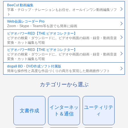
BeeCut 動画編集
字幕・テロップ・ナレーションもお任せ。オールインワン動画編集ソフ
ト
Web会議レコーダー Pro
Zoom・Skype・Teams等を誰でも簡単に録画
ビデオパワーRED【THE ビデオコレクター】
ビデオの検索・ダウンロードに。ビデオや画面の録画・録音・動画音楽
変換・カット編集も可能
ビデオパワーRED【THE ビデオコレクター】
ビデオの検索・ダウンロードに。ビデオや画面の録画・録音・動画音楽
変換・カット編集も可能
doga8 BD・DVD作成ソフト付属版
簡単な操作性と高度な作品づくりの両方を実現した動画創作ソフト
カテゴリーから選ぶ
インターネッ
ユーティリテ
文書作成
ト＆通信
ィ