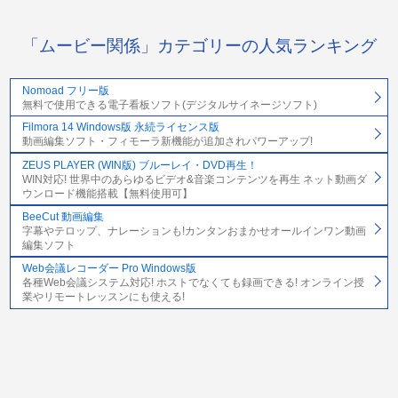
「ムービー関係」カテゴリーの人気ランキング
Nomoad フリー版
無料で使用できる電子看板ソフト(デジタルサイネージソフト)
Filmora 14 Windows版 永続ライセンス版
動画編集ソフト・フィモーラ新機能が追加されパワーアップ!
ZEUS PLAYER (WIN版) ブルーレイ・DVD再生！
WIN対応! 世界中のあらゆるビデオ&音楽コンテンツを再生 ネット動画ダ
ウンロード機能搭載【無料使用可】
BeeCut 動画編集
字幕やテロップ、ナレーションも!カンタンおまかせオールインワン動画
編集ソフト
Web会議レコーダー Pro Windows版
各種Web会議システム対応! ホストでなくても録画できる! オンライン授
業やリモートレッスンにも使える!