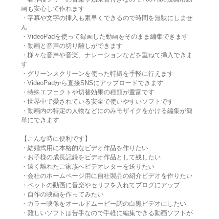
画も安心して作れます
・字幕や文字の挿入も素早くできるので時間を無駄にしませ
ん
・VideoPadを使って録画した動画をそのまま編集できます
・動画と音声の切り離しができます
・様々な音声や音楽、ナレーションなどを重ねて挿入できま
す
・グリーンスクリーンを使った特撮を手軽に行えます
・VideoPadから直接SNSにアップロードできます
・特殊エフェクトや切替効果の種類が豊富です
・世界中で愛されている安全で使いやすいソフトです
・動画内の特定の人物などにのみモザイクをかける編集が簡
単にできます
【こんな時に便利です】
・結婚式用に本格的なビデオ作品を作りたい
・お子様の成長記録をビデオ作品として残したい
・遠く離れたご家族へビデオレターを送りたい
・会社のホームページ用に自社製品の紹介ビデオを作りたい
・ペットの動画に音楽やセリフを入れてブログにアップ
・自作の映画を作ってみたい
・カラー映像をオールドムービー調の白黒ビデオにしたい
・難しいソフトは苦手なので手軽に編集できる動画ソフトが