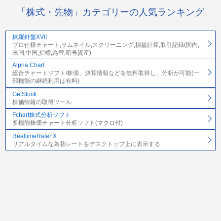
「株式・先物」カテゴリーの人気ランキング
株羅針盤XVII
プロ仕様チャート,サムネイル,スクリーニング,損益計算,取引記録(国内,
米国,中国,指標,為替,暗号資産)
Alpha Chart
総合チャートソフト/株価、決算情報などを無料取得し、分析が可能(一
部機能の継続利用は有料)
GetStock
株価情報の取得ツール
Fchart株式分析ソフト
多機能株価チャート分析ソフト(マクロ付)
RealtimeRateFX
リアルタイムな為替レートをデスクトップ上に表示する