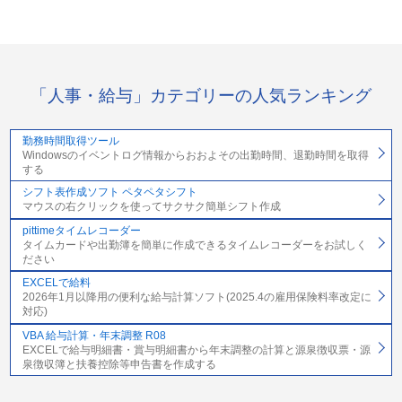
「人事・給与」カテゴリーの人気ランキング
勤務時間取得ツール
Windowsのイベントログ情報からおおよその出勤時間、退勤時間を取得
する
シフト表作成ソフト ペタペタシフト
マウスの右クリックを使ってサクサク簡単シフト作成
pittimeタイムレコーダー
タイムカードや出勤簿を簡単に作成できるタイムレコーダーをお試しく
ださい
EXCELで給料
2026年1月以降用の便利な給与計算ソフト(2025.4の雇用保険料率改定に
対応)
VBA 給与計算・年末調整 R08
EXCELで給与明細書・賞与明細書から年末調整の計算と源泉徴収票・源
泉徴収簿と扶養控除等申告書を作成する