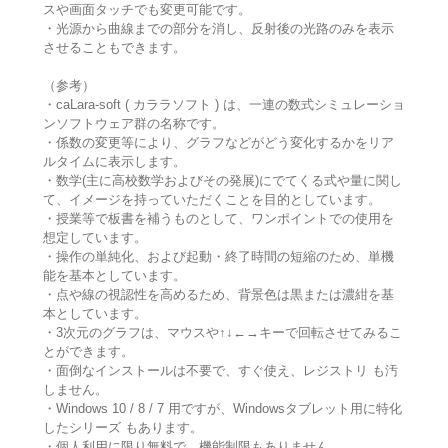
スや画面タッチでも変更可能です。
・光源から曲線までの部分を消し、反射後の光路のみを表示
させることもできます。
（参考）
・caLara-soft ( カララソフト ) は、一連の数式シミュレーショ
ンソフトウェア群の名称です。
・係数の変更等により、グラフなどがどう変化するかをリア
ルタイムに表示します。
・数学(主に高校数学およびその発展)にでてくる式や量に関し
て、イメージを持っていただくことを目的としています。
・授業等で板書を補うものとして、ワンポイントでの使用を
想定しています。
・操作の単純化、および起動・終了時間の短縮のため、単機
能を基本としています。
・点や線の視認性を高めるため、背景色は黒または濃紺を基
本としています。
・3次元のグラフは、マウスや↑↓←→キーで回転させてみるこ
とができます。
・面倒なインストールは不要で、すぐ使え、レジストリ も汚
しません。
・Windows 10 / 8 / 7 用ですが、Windowsタブレット用に特化
したシリーズ もあります。
・個人利用に限り無料で、機能制限もありません。