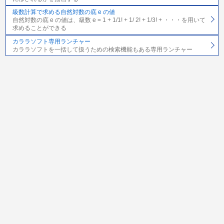
級数計算で求める自然対数の底 e の値
自然対数の底 e の値は、級数 e = 1 + 1/1! + 1/ 2! + 1/3! + ・・・を用いて
求めることができる
カララソフト専用ランチャー
カララソフトを一括して扱うための検索機能もある専用ランチャー