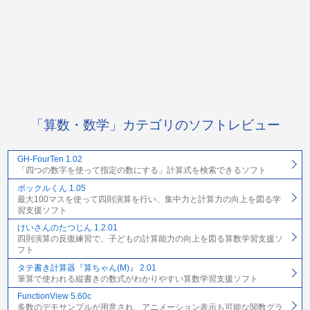
「算数・数学」カテゴリのソフトレビュー
GH-FourTen 1.02
「四つの数字を使って指定の数にする」計算式を検索できるソフト
ボックルくん 1.05
最大100マスを使って四則演算を行い、集中力と計算力の向上を図る学
習支援ソフト
けいさんのたつじん 1.2.01
四則演算の反復練習で、子どもの計算能力の向上を図る算数学習支援ソ
フト
タテ書き計算器『算ちゃん(M)』 2.01
筆算で使われる縦書きの数式がわかりやすい算数学習支援ソフト
FunctionView 5.60c
多数のデモサンプルが用意され、アニメーション表示も可能な関数グラ