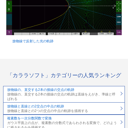
放物線で反射した光の軌跡
「カララソフト」カテゴリーの人気ランキング
放物線の、直交する2本の接線の交点の軌跡
放物線の、直交する2本の接線の交点の軌跡は直線をえがき、準線と呼
ばれる
放物線と直線との2交点の中点の軌跡
放物線と直線との2つの交点の中点の軌跡を描画する
複素数を一次分数関数で変換
ガウス平面上の点が、複素数の分数式であらわされる変換で、どのよう
に移されるかを描画する