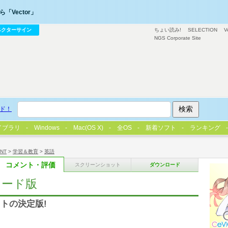
「Vector」
ベクターサイン
ちょい読み!
SELECTION
V
NGS Corporate Site
ド！
イブラリ
Windows
Mac(OS X)
全OS
新着ソフト
ランキング
/NT
>
学習＆教育
>
英語
コメント・評価
スクリーンショット
ダウンロード
ウンロード版
トの決定版!