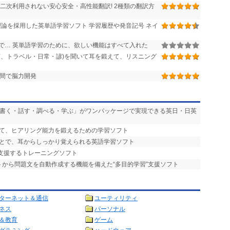
二次利用されない安心安全・高性能翻訳! 2種類の翻訳方
論を採用した英単語学習ソフト 学習履歴や発音記号 ネイ
で… 英単語学習のために、欲しい機能はすべて入れた
声、トラベル・日常・諺)を聞いて耳を鍛えて、リスニング
日間で脳力開発
・書く・話す・調べる・学ぶ」がワンパッケージで実現できる英日・日英
って、ヒアリング能力を鍛えるための学習ソフト
ことで、耳からしっかり覚えられる英語学習ソフト
を支援するトレーニングソフト
ストから問題文を自動作成する機能を備えた“多目的学習”支援ソフト
ターネット＆通信
ユーティリティ
ネス
パーソナル
＆教育
ゲーム