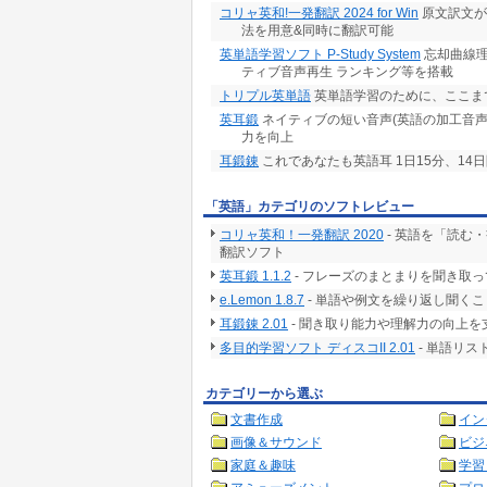
コリャ英和!一発翻訳 2024 for Win
原文訳文が
法を用意&同時に翻訳可能
英単語学習ソフト P-Study System
忘却曲線理
ティブ音声再生 ランキング等を搭載
トリプル英単語
英単語学習のために、ここま
英耳鍛
ネイティブの短い音声(英語の加工音
力を向上
耳鍛錬
これであなたも英語耳 1日15分、14
「英語」カテゴリのソフトレビュー
コリャ英和！一発翻訳 2020
- 英語を「読む
翻訳ソフト
英耳鍛 1.1.2
- フレーズのまとまりを聞き取
e.Lemon 1.8.7
- 単語や例文を繰り返し聞く
耳鍛錬 2.01
- 聞き取り能力や理解力の向上
多目的学習ソフト ディスコII 2.01
- 単語リ
カテゴリーから選ぶ
文書作成
イン
画像＆サウンド
ビジ
家庭＆趣味
学習