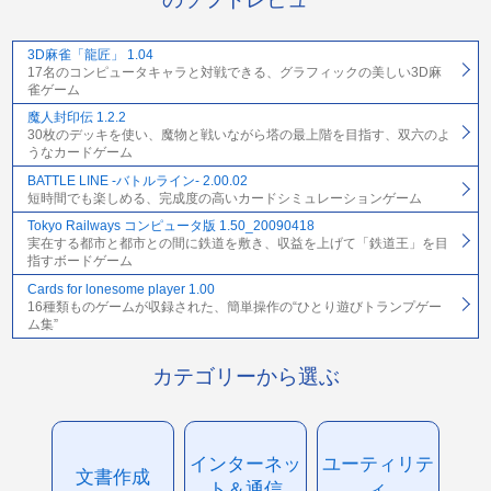
3D麻雀「龍匠」 1.04
17名のコンピュータキャラと対戦できる、グラフィックの美しい3D麻
雀ゲーム
魔人封印伝 1.2.2
30枚のデッキを使い、魔物と戦いながら塔の最上階を目指す、双六のよ
うなカードゲーム
BATTLE LINE -バトルライン- 2.00.02
短時間でも楽しめる、完成度の高いカードシミュレーションゲーム
Tokyo Railways コンピュータ版 1.50_20090418
実在する都市と都市との間に鉄道を敷き、収益を上げて「鉄道王」を目
指すボードゲーム
Cards for lonesome player 1.00
16種類ものゲームが収録された、簡単操作の“ひとり遊びトランプゲー
ム集”
カテゴリーから選ぶ
インターネッ
ユーティリテ
文書作成
ト＆通信
ィ