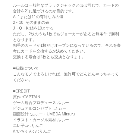
ルールは一般的なブラックジャックとほぼ同じで、カードの
合計を21に近づけるのが目的です。
A :1または11の有利な方の値
2～10 :そのままの値
J・Q・K:値を10とする
ただし、2枚のうち1枚でもジョーカーがあると無条件で勝利
となります。
相手のカードが1枚だけオープンになっているので、それを参
考にカードを交換するか決めてください。
交換する場合は2枚とも交換となります。
■転載について
こんなモノでよろしければ、無許可でどんどんやっちゃって
ください。
■CREDIT
原作 :CAPTAIN
ゲーム総合プロデュース:ふぃー
ビジュアルコンセプト :ふぃー
画面設計 :ふぃー・UMEDA Mitsuru
イラスト・カーソル素材:ふぃー
エレ子cv :りんご
むいちゃんcv :りんご