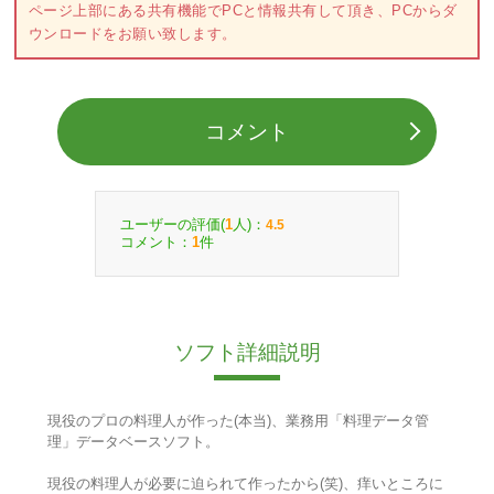
ページ上部にある共有機能でPCと情報共有して頂き、PCからダ
ウンロードをお願い致します。
コメント
ユーザーの評価(
人)：
1
4.5
コメント：
件
1
ソフト詳細説明
現役のプロの料理人が作った(本当)、業務用「料理データ管
理」データベースソフト。
現役の料理人が必要に迫られて作ったから(笑)、痒いところに