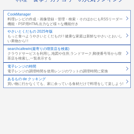
CookManager
料理レシピの作成・画像登録・管理・検索・そのほかにもRSSリーダー
機能・PSP用HTML出力など様々な機能付き
やさいとくだもの 2025年版
もっと食べようやさいとくだもの! ! 健康な家庭は新鮮なやさいとおいし
い果物から! !
searchcafewin(最寄りの喫茶店を検索)
クラウドサービスを利用し,地図や住所,ランドマーク,郵便番号等から喫
茶店を検索し,一覧表示する
電子レンジの時間
電子レンジの調理時間を使用レンジのワットの調理時間に変換
あるもの de クッキング
買い物に行かなくても、家に余っている食材だけで料理をして楽しよう!