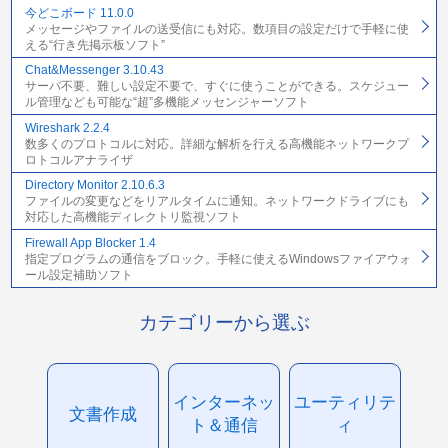
今どこボード 11.0.0
メッセージやファイルの送受信にも対応。数項目の設定だけで手軽に使
える“行き先掲示板ソフト”
Chat&Messenger 3.10.43
サーバ不要、難しい設定不要で、すぐに使うことができる。スケジュー
ル管理なども可能な“超”多機能メッセンジャーソフト
Wireshark 2.2.4
数多くのプロトコルに対応。詳細な解析を行える高機能ネットワークプ
ロトコルアナライザ
Directory Monitor 2.10.6.3
ファイルの変更などをリアルタイムに通知。ネットワークドライブにも
対応した高機能ディレクトリ監視ソフト
Firewall App Blocker 1.4
指定プログラムの通信をブロック。手軽に使えるWindowsファイアウォ
ール設定補助ソフト
カテゴリーから選ぶ
インターネッ
ユーティリテ
文書作成
ト＆通信
ィ