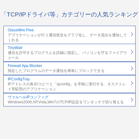
「TCP/IPドライバ等」カテゴリーの人気ランキング
GlassWire Free
アプリケーションが行う通信状況をグラフ化し、データ流出を通知して
くれる
TinyWall
通信を許可するプログラムを詳細に指定し、パソコンを守るファイアウ
ォール
Firewall App Blocker
指定したプログラムのデータ通信を簡単にブロックできる
IPConfigTray
IPアドレスの表示/コピーと「ipconfig」を手軽に実行する、タスクトレ
イ常駐型のアプリケーション
ヴァルヘルIPコンフィグ
Windows2000,XP,Vista,Win7のTCP/IP設定をワンタッチで切り替える