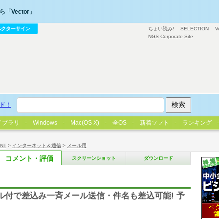
「Vector」
ベクターサイン
ちょい読み!
SELECTION
V
NGS Corporate Site
ド！
イブラリ
Windows
Mac(OS X)
全OS
新着ソフト
ランキング
/NT
>
インターネット＆通信
>
メール用
コメント・評価
スクリーンショット
ダウンロード
イル付で差込み一斉メール送信・件名も差込可能! 予