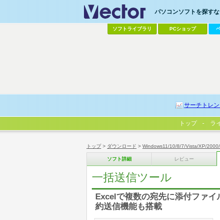
パソコンソフトを探すなら
ソフトライブラリ
PCショップ
サーチトレン
トップ
ラ
トップ
>
ダウンロード
>
Windows11/10/8/7/Vista/XP/2000
ソフト詳細
レビュー
一括送信ツール
Excelで複数の宛先に添付ファ
約送信機能も搭載