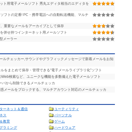
ーネット用電子メールソフト 秀丸エディタ相当のエディタを
ソフトの定番! PC・携帯電話への自動転送機能、マルチ
、重要なメールをアーカイブとして保存
を併せ持つインターネット用メールソフト
型メーラー
メールチェッカー,サウンドやグラフィックメッセージで新着メールをお知
ールをまとめて保存・管理できる“電子メールライブラリ化”ソフト
のWeb検索など、ユニークな機能を多数備えた電子メールソフト
サーバから削除できるメールチェッカ
迷惑メールをブロックする、マルチアカウント対応のメールチェッカ
ターネット＆通信
ユーティリティ
ネス
パーソナル
＆教育
ゲーム
グラミング
ハードウェア