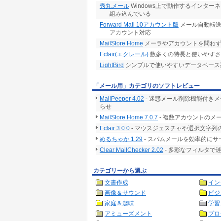
秀丸メール
Windows上で動作するインタ
組み込んでいる
Forward Mail 10アカウント版
メール自動転送
アカウント対応
MailStore Home
メーラやアカウントを問わず
Eclair(エクレール)
数多くの特長と使いやすさ
LightBird
シンプルで使いやすいデータベース
「メール用」カテゴリのソフトレビュー
MailPeeper 4.02
- 迷惑メール削除機能付き
らせ
MailStore Home 7.0.7
- 複数アカウントのメ
Eclair 3.0.0
- マウスジェスチャや選択文字列
めるちゃか 1.29
- スパムメールを効率的に
Clear MailChecker 2.02
- 多彩なフィルタで
カテゴリーから選ぶ
文書作成
イン
画像＆サウンド
ビジ
家庭＆趣味
学習
アミューズメント
プロ