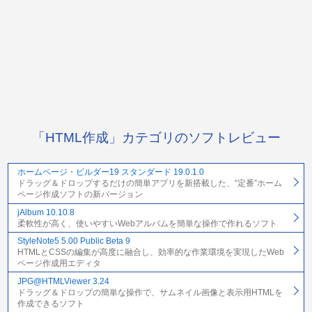
「HTML作成」カテゴリのソフトレビュー
ホームページ・ビルダー19 スタンダード 19.0.1.0
ドラッグ＆ドロップするだけの簡単アプリを新搭載した、“定番”ホーム
ページ作成ソフトの新バージョン
jAlbum 10.10.8
柔軟性が高く、使いやすいWebアルバムを簡単な操作で作れるソフト
StyleNote5 5.00 Public Beta 9
HTMLとCSSの編集が高度に融合し、効率的な作業環境を実現したWeb
ページ作成用エディタ
JPG@HTMLViewer 3.24
ドラッグ＆ドロップの簡単な操作で、サムネイル画像と表示用HTMLを
作成できるソフト