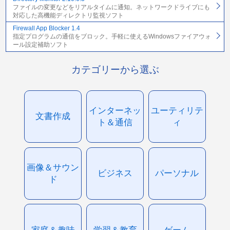
ファイルの変更などをリアルタイムに通知。ネットワークドライブにも
対応した高機能ディレクトリ監視ソフト
Firewall App Blocker 1.4
指定プログラムの通信をブロック。手軽に使えるWindowsファイアウォ
ール設定補助ソフト
カテゴリーから選ぶ
インターネッ
ユーティリテ
文書作成
ト＆通信
ィ
画像＆サウン
ビジネス
パーソナル
ド
家庭＆趣味
学習＆教育
ゲーム