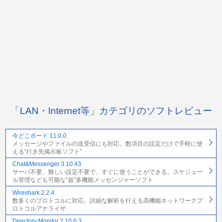
「LAN・Internet等」カテゴリのソフトレビュー
今どこボード 11.0.0
メッセージやファイルの送受信にも対応。数項目の設定だけで手軽に使
える“行き先掲示板ソフト”
Chat&Messenger 3.10.43
サーバ不要、難しい設定不要で、すぐに使うことができる。スケジュー
ル管理なども可能な“超”多機能メッセンジャーソフト
Wireshark 2.2.4
数多くのプロトコルに対応。詳細な解析を行える高機能ネットワークプ
ロトコルアナライザ
Directory Monitor 2.10.6.3