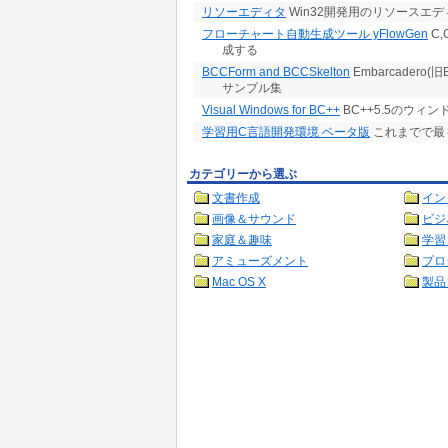
リソーエディタ
Win32開発用のリソースエデ
フローチャート自動生成ツール yFlowGen
C
成する
BCCForm and BCCSkelton
Embarcader
サンプル集
Visual Windows for BC++
BC++5.5のウィ
学習用C言語開発環境 ベータ版
これまでで最
カテゴリーから選ぶ
文書作成
イン
画像＆サウンド
ビジ
家庭＆趣味
学習
アミューズメント
プロ
Mac OS X
製品