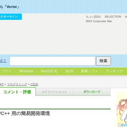
「Vector」
ベクターサイン
ちょい読み!
SELECTION
V
NGS Corporate Site
ド！
イブラリ
Windows
Mac(OS X)
全OS
新着ソフト
ランキング
/NT
>
プログラミング
>
C言語
コメント・評価
スクリーンショット
ダウンロード
た C/C++ 用の簡易開発環境