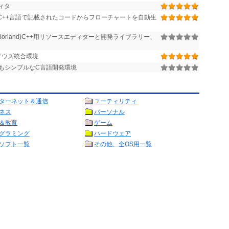
ィタ
,C++言語で記載されたコードからフローチャートを自動生
o(旧Borland)C++用リソースエディターと開発ライブラリー、
ンドウズ統合環境
もシンプルなC言語開発環境
ターネット＆通信
ユーティリティ
ネス
パーソナル
＆教育
ゲーム
グラミング
ハードウェア
ソフト一覧
その他、全OS用一覧