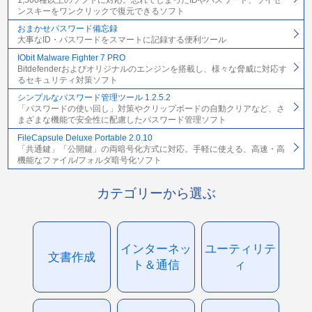
ンスキーをワンクリックで復元できるソフト
おまかせパスワード備忘録
大事なID・パスワードをスマートに記録する便利ツール
IObit Malware Fighter 7 PRO
Bitdefenderおよびオリジナルのエンジンを搭載し、様々な脅威に対応す
るセキュリティ対策ソフト
シンプルなパスワード管理ツール 1.2.5.2
「パスワードの使い回し」対策やクリップボードの自動クリアなど、さ
まざまな機能で安全性に配慮したパスワード管理ソフト
FileCapsule Deluxe Portable 2.0.10
「共通鍵」「公開鍵」の両暗号化方式に対応。手軽に使える、高速・高
機能なファイル/フォルダ暗号化ソフト
カテゴリーから選ぶ
インターネッ
ユーティリテ
文書作成
ト＆通信
ィ