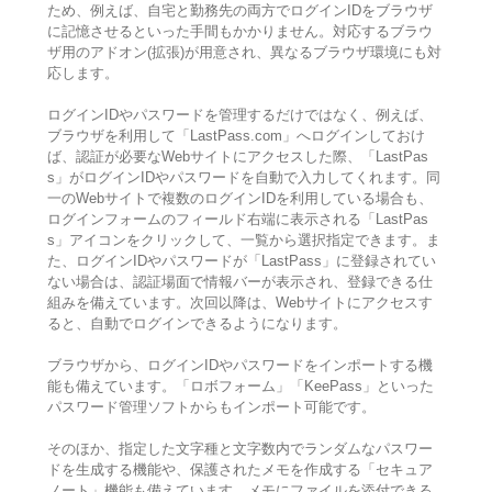
ため、例えば、自宅と勤務先の両方でログインIDをブラウザ
に記憶させるといった手間もかかりません。対応するブラウ
ザ用のアドオン(拡張)が用意され、異なるブラウザ環境にも対
応します。
ログインIDやパスワードを管理するだけではなく、例えば、
ブラウザを利用して「LastPass.com」へログインしておけ
ば、認証が必要なWebサイトにアクセスした際、「LastPas
s」がログインIDやパスワードを自動で入力してくれます。同
一のWebサイトで複数のログインIDを利用している場合も、
ログインフォームのフィールド右端に表示される「LastPas
s」アイコンをクリックして、一覧から選択指定できます。ま
た、ログインIDやパスワードが「LastPass」に登録されてい
ない場合は、認証場面で情報バーが表示され、登録できる仕
組みを備えています。次回以降は、Webサイトにアクセスす
ると、自動でログインできるようになります。
ブラウザから、ログインIDやパスワードをインポートする機
能も備えています。「ロボフォーム」「KeePass」といった
パスワード管理ソフトからもインポート可能です。
そのほか、指定した文字種と文字数内でランダムなパスワー
ドを生成する機能や、保護されたメモを作成する「セキュア
ノート」機能も備えています。メモにファイルを添付できる