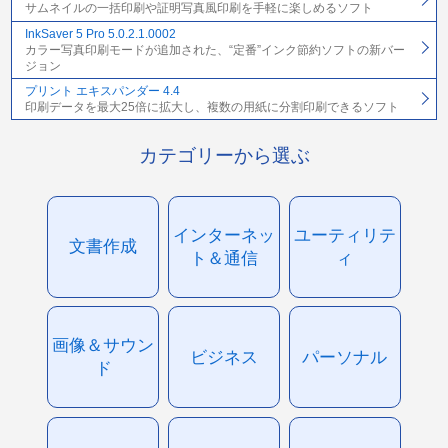
サムネイルの一括印刷や証明写真風印刷を手軽に楽しめるソフト
InkSaver 5 Pro 5.0.2.1.0002
カラー写真印刷モードが追加された、“定番”インク節約ソフトの新バー
ジョン
プリント エキスパンダー 4.4
印刷データを最大25倍に拡大し、複数の用紙に分割印刷できるソフト
カテゴリーから選ぶ
インターネッ
ユーティリテ
文書作成
ト＆通信
ィ
画像＆サウン
ビジネス
パーソナル
ド