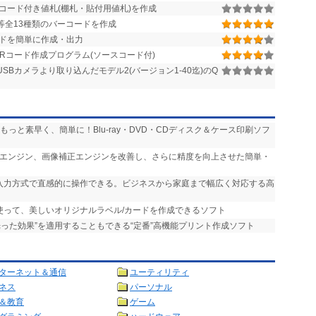
コード付き値札(棚札・貼付用値札)を作成
F/QR2等全13種類のバーコードを作成
ドを簡単に作成・出力
Rコード作成プログラム(ソースコード付)
SBカメラより取り込んだモデル2(バージョン1-40迄)のQ
をもっと素早く、簡単に！Blu-ray・DVD・CDディスク＆ケース印刷ソフ
CRエンジン、画像補正エンジンを改善し、さらに精度を向上させた簡単・
接入力方式で直感的に操作できる。ビジネスから家庭まで幅広く対応する高
を使って、美しいオリジナルラベル/カードを作成できるソフト
“光った効果”を適用することもできる“定番”高機能プリント作成ソフト
ターネット＆通信
ユーティリティ
ネス
パーソナル
＆教育
ゲーム