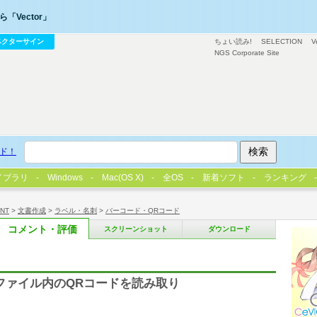
「Vector」
ベクターサイン
ちょい読み!
SELECTION
V
NGS Corporate Site
ド！
イブラリ
Windows
Mac(OS X)
全OS
新着ソフト
ランキング
/NT
>
文書作成
>
ラベル・名刺
>
バーコード・QRコード
コメント・評価
スクリーンショット
ダウンロード
ファイル内のQRコードを読み取り