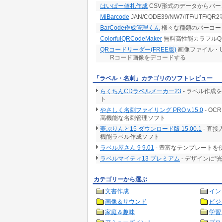
はいぱー値札作成
CSV形式のデータからバー
MiBarcode
JAN/CODE39/NW7/ITF/UT
BarCode作成管理くん
様々な種類のバーコー
ColorfulQRCodeMaker
無料高性能カラフルQ
QRコードリーダー(FREE版)
画像ファイル・U
Rコード画像をデコードする
「ラベル・名刺」カテゴリのソフトレビュー
らくちんCDラベルメーカー23
- ラベル作成
ト
やさしく名刺ファイリング PRO v.15.0
- O
高機能な名刺管理ソフト
夢ぷりんと15 ダウンロード版 15.00.1
- 直
機能ラベル作成ソフト
ラベル屋さん 9 9.01
- 豊富なテンプレート
ラベルマイティ13 プレミアム
- デザインに
カテゴリーから選ぶ
文書作成
イン
画像＆サウンド
ビジ
家庭＆趣味
学習