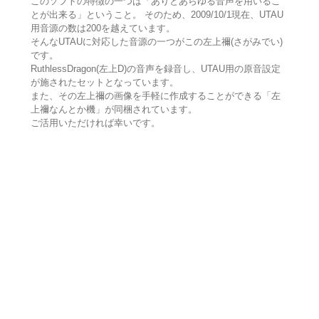
このソフトの特徴の一つは「ありとあらゆる音声を用いるこ
とが出来る」ということ。 そのため、2009/10/1現在、UTAU
用音源の数は200を越えています。
そんなUTAUに対応した音源の一つがこの左上禰(さがみでい)
です。
RuthlessDragon(左上D)の音声を録音し、UTAU用の原音設定
が施されたセットとなっています。
また、その左上禰の画像を手軽に作成することができる「左
上禰なんとか機」が同梱されています。
ご活用いただければ幸いです。