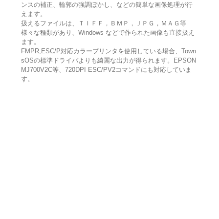
ンスの補正、輪郭の強調ぼかし、などの簡単な画像処理が行
えます。
扱えるファイルは、ＴＩＦＦ，ＢＭＰ，ＪＰＧ，ＭＡＧ等
様々な種類があり、Windows などで作られた画像も直接扱え
ます。
FMPR,ESC/P対応カラープリンタを使用している場合、Town
sOSの標準ドライバよりも綺麗な出力が得られます。EPSON
MJ700V2C等、720DPI ESC/PV2コマンドにも対応していま
す。