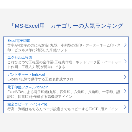
「MS-Excel用」カテゴリーの人気ランキング
Excel電子印鑑
苗字が4文字の方にも対応! 丸型、小判型の認印・データーネーム印・角
印・ビジネス印に対応した印鑑ソフト
エクセル工程図
これひとつで工程図の全作業(工程表作成、ネットワーク図・バーチャー
ト作図、工種入力等)が簡単にできる
ガントチャートforExcel
Excel97以降で動作する工程表作成マクロ
電子印鑑ツク～ル for AdIn
ExcelVBAによる電子印鑑(丸印、四角印、六角印、八角印、十字印、認
証印、回覧印)を作成する高機能アドイン
完全コピーアドイン(Pro)
行高・列幅はもちろんページ設定までもコピーするEXCEL用アドイン