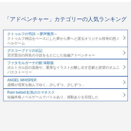
「アドベンチャー」カテゴリーの人気ランキング
クトゥルフの弔詞 ～夢声慟哭～
クトゥルフ神話をベースにした夢から夢へと渡るオリジナル怪奇幻想ノ
ベルゲーム
グスコーブドリの伝記
宮沢賢治の同名の小説をもとにした短編アドベンチャー
ファタモルガーナの館 体験版
ポルトガル語の楽曲や、重厚なイラストが醸し出す悲劇と絶望のオムニ
バスストーリー
ANGEL WHISPER
虚構が現実を蝕んでゆく…少しずつ、少しずつ…
Rain ballad 虹色のロマネスク
短編本格ノベルゲームでバトルあり、感動ありを目指した