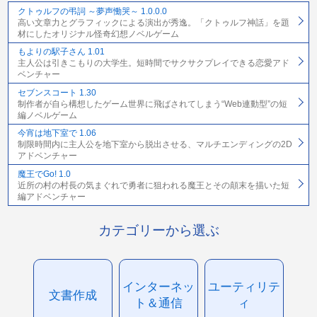
クトゥルフの弔詞 ～夢声慟哭～ 1.0.0.0
高い文章力とグラフィックによる演出が秀逸。「クトゥルフ神話」を題
材にしたオリジナル怪奇幻想ノベルゲーム
もよりの駅子さん 1.01
主人公は引きこもりの大学生。短時間でサクサクプレイできる恋愛アド
ベンチャー
セブンスコート 1.30
制作者が自ら構想したゲーム世界に飛ばされてしまう“Web連動型”の短
編ノベルゲーム
今宵は地下室で 1.06
制限時間内に主人公を地下室から脱出させる、マルチエンディングの2D
アドベンチャー
魔王でGo! 1.0
近所の村の村長の気まぐれで勇者に狙われる魔王とその顛末を描いた短
編アドベンチャー
カテゴリーから選ぶ
インターネッ
ユーティリテ
文書作成
ト＆通信
ィ