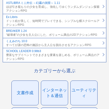
ASTLIBRA ミニ外伝 ～幻霧の洞窟～ 1.11
ほぼ引き籠もりの少女を育成し、強化してゆくランダムダンジョン探索
アクションRPG
Ex Libris
ドット絵が美しく、短時間でプレイできる、シンプルな横スクロールア
クションRPG
BREAKER 1.24
“破壊者”の少女を主人公にした、ボリューム満点の2DアクションRPG
くえみのち 10.0
すべてが謎の恐怖の施設から主人公を脱出させるアクションRPG
SCHOOL LEADER 0.98b3
豊富なサブイベントでさまざまな要素を楽しめる、ボリューム満点のア
クションRPG
カテゴリーから選ぶ
インターネッ
ユーティリテ
文書作成
ト＆通信
ィ