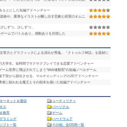
をもとにした短編アドベンチャー
楽曲や、重厚なイラストが醸し出す悲劇と絶望のオムニ
少しずつ、少しずつ…
ルゲームでバトルあり、感動ありを目指した
い文章力とグラフィックによる演出が秀逸。「クトゥルフ神話」を題材に
りの大学生。短時間でサクサクプレイできる恋愛アドベンチャー
ゲーム世界に飛ばされてしまう“Web連動型”の短編ノベルゲーム
を地下室から脱出させる、マルチエンディングの2Dアドベンチャー
で勇者に狙われる魔王とその顛末を描いた短編アドベンチャー
ターネット＆通信
ユーティリティ
ネス
パーソナル
＆教育
ゲーム
グラミング
ハードウェア
ソフト一覧
その他、全OS用一覧