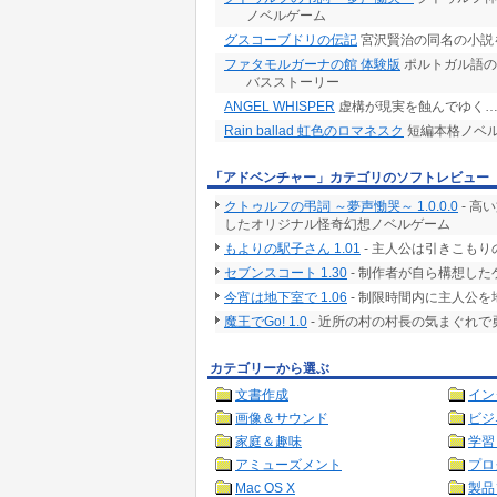
ノベルゲーム
グスコーブドリの伝記
宮沢賢治の同名の小説
ファタモルガーナの館 体験版
ポルトガル語の
バスストーリー
ANGEL WHISPER
虚構が現実を蝕んでゆく…
Rain ballad 虹色のロマネスク
短編本格ノベ
「アドベンチャー」カテゴリのソフトレビュー
クトゥルフの弔詞 ～夢声慟哭～ 1.0.0.0
- 高
したオリジナル怪奇幻想ノベルゲーム
もよりの駅子さん 1.01
- 主人公は引きこも
セブンスコート 1.30
- 制作者が自ら構想した
今宵は地下室で 1.06
- 制限時間内に主人公
魔王でGo! 1.0
- 近所の村の村長の気まぐれ
カテゴリーから選ぶ
文書作成
イン
画像＆サウンド
ビジ
家庭＆趣味
学習
アミューズメント
プロ
Mac OS X
製品