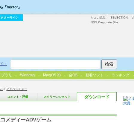
「Vector」
ベクターサイン
ちょい読み!
SELECTION
V
NGS Corporate Site
ド！
イブラリ
Windows
Mac(OS X)
全OS
新着ソフト
ランキング
ム
>
アドベンチャー
ダウンロード
コメント・評価
スクリーンショット
コメディーADVゲーム