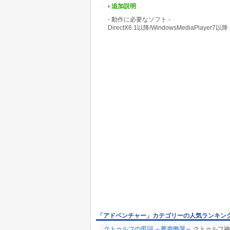
追加説明
- 動作に必要なソフト -
DirectX6.1以降/WindowsMediaPlayer7以降
「アドベンチャー」カテゴリーの人気ランキン
クトゥルフの弔詞 ～夢声慟哭～
クトゥルフ神