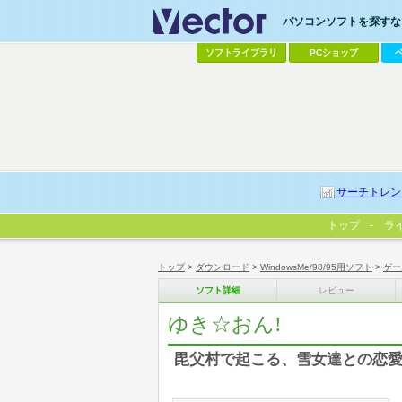
パソコンソフトを探すなら
ソフトライブラリ
PCショップ
サーチトレン
トップ
ラ
トップ
>
ダウンロード
>
WindowsMe/98/95用ソフト
>
ゲー
ソフト詳細
レビュー
ゆき☆おん!
毘父村で起こる、雪女達との恋愛