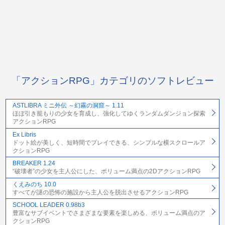
「アクションRPG」カテゴリのソフトレビュー
ASTLIBRA ミニ外伝 ～幻霧の洞窟～ 1.11
ほぼ引き籠もりの少女を育成し、強化してゆくランダムダンジョン探索
アクションRPG
Ex Libris
ドット絵が美しく、短時間でプレイできる、シンプルな横スクロールア
クションRPG
BREAKER 1.24
“破壊者”の少女を主人公にした、ボリューム満点の2DアクションRPG
くえみのち 10.0
すべてが謎の恐怖の施設から主人公を脱出させるアクションRPG
SCHOOL LEADER 0.98b3
豊富なサブイベントでさまざまな要素を楽しめる、ボリューム満点のア
クションRPG