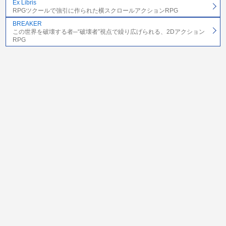
Ex Libris
RPGツクールで強引に作られた横スクロールアクションRPG
BREAKER
この世界を破壊する者─“破壊者”視点で繰り広げられる、2Dアクション
RPG