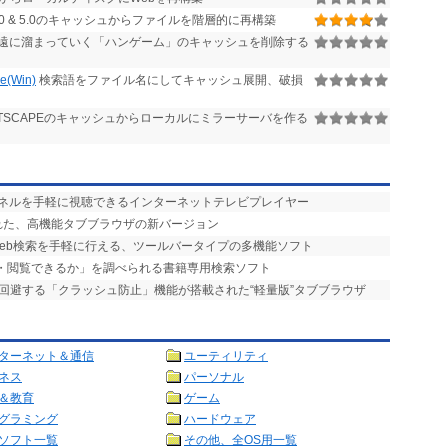
r 3.0, 4.0 & 5.0のキャッシュからファイルを階層的に再構築
遠に溜まっていく「ハンゲーム」のキャッシュを削除する
(Win)
検索語をファイル名にしてキャッシュ展開、破損
TSCAPEのキャッシュからローカルにミラーサーバを作る
ャンネルを手軽に視聴できるインターネットテレビプレイヤー
加された、高機能タブブラウザの新バージョン
Web検索を手軽に行える、ツールバータイプの多機能ソフト
手・閲覧できるか」を調べられる書籍専用検索ソフト
を回避する「クラッシュ防止」機能が搭載された“軽量版”タブブラウザ
ターネット＆通信
ユーティリティ
ネス
パーソナル
＆教育
ゲーム
グラミング
ハードウェア
ソフト一覧
その他、全OS用一覧