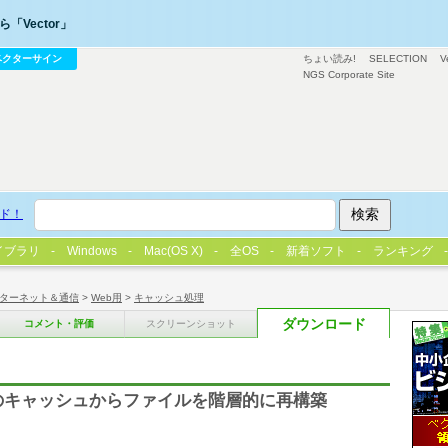
「Vector」
ベクターサイン
ちょい読み!
SELECTION
V
NGS Corporate Site
ド！
イブラリ
Windows
Mac(OS X)
全OS
新着ソフト
ランキング
ターネット＆通信
>
Web用
>
キャッシュ処理
ダウンロード
コメント・評価
スクリーンショット
 4.0 & 5.0のキャッシュからファイルを階層的に再構築