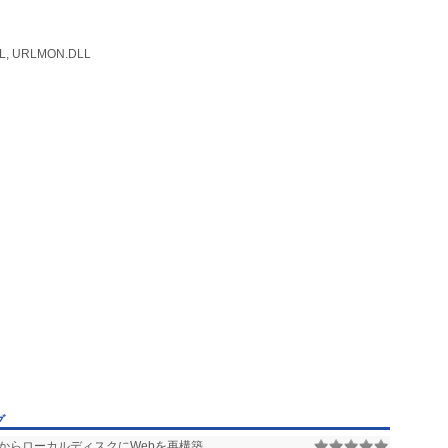
LL, URLMON.DLL
グ
からローカルディスクにWebを再構築