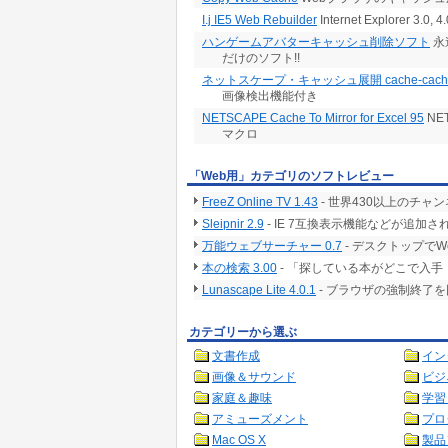
I.j IE5 Web Rebuilder
Internet Explore
ハンゲームアバターキャッシュ削除ソフト
永
だけのソフト!!
ネットスケープ・キャッシュ展開 cache-cache
画像検出機能付き
NETSCAPE Cache To Mirror for Excel 95
NE
マクロ
「Web用」カテゴリのソフトレビュー
FreeZ Online TV 1.43
- 世界430以上のチ
Sleipnir 2.9
- IE 7互換表示機能などが追
万能ウェブサーチャー 0.7
- デスクトップで
本の検索 3.00
- 「探している本がどこで入
Lunascape Lite 4.0.1
- ブラウザの強制終了
カテゴリーから選ぶ
文書作成
イン
画像＆サウンド
ビジ
家庭＆趣味
学習
アミューズメント
プロ
Mac OS X
製品