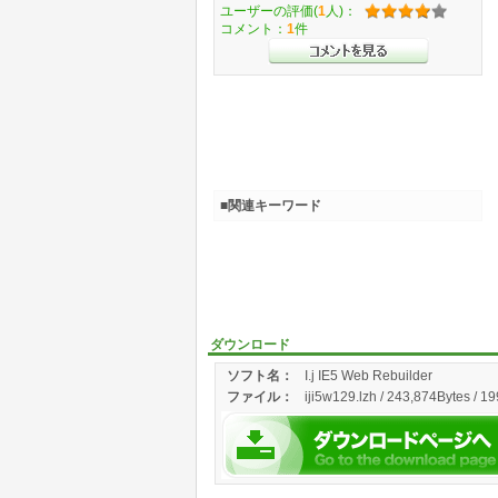
ユーザーの評価(
1
人)：
コメント：
1
件
■関連キーワード
ダウンロード
ソフト名：
I.j IE5 Web Rebuilder
ファイル：
iji5w129.lzh / 243,874Bytes / 1