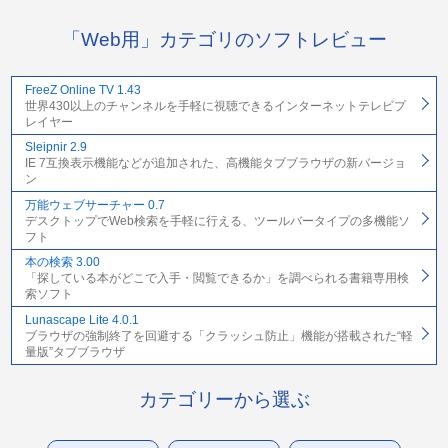
「Web用」カテゴリのソフトレビュー
FreeZ Online TV 1.43
世界430以上のチャンネルを手軽に視聴できるインターネットテレビプ
レイヤー
Sleipnir 2.9
IE 7互換表示機能などが追加された、高機能タブブラウザの新バージョ
ン
万能ウェブサーチャー 0.7
デスクトップでWeb検索を手軽に行える、ツールバータイプの多機能ソ
フト
本の検索 3.00
「探している本がどこで入手・閲覧できるか」を調べられる書籍専用検
索ソフト
Lunascape Lite 4.0.1
ブラウザの強制終了を回避する「クラッシュ防止」機能が搭載された“軽
量版”タブブラウザ
カテゴリーから選ぶ