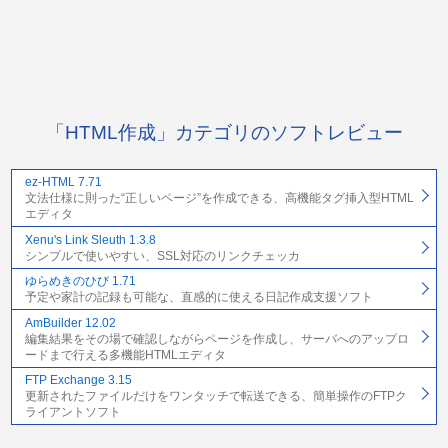
「HTML作成」カテゴリのソフトレビュー
ez-HTML 7.71
文法仕様に則った“正しいページ”を作成できる、高機能タグ挿入型HTML
エディタ
Xenu's Link Sleuth 1.3.8
シンプルで使いやすい、SSL対応のリンクチェッカ
ゆらめきのひび 1.71
予定や家計の記録も可能な、直感的に使える日記作成支援ソフト
AmBuilder 12.02
編集結果をその場で確認しながらページを作成し、サーバへのアップロ
ードまで行える多機能HTMLエディタ
FTP Exchange 3.15
更新されたファイルだけをワンタッチで転送できる、簡単操作のFTPク
ライアントソフト