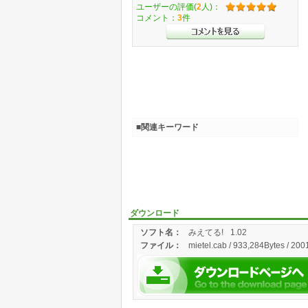
ユーザーの評価(
2
人)：
コメント：
3
件
■関連キーワード
ダウンロード
ソフト名：
みえてる!
1.02
ファイル：
mietel.cab / 933,284Bytes / 200