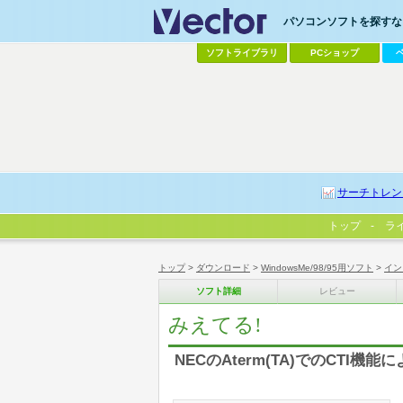
パソコンソフトを探すなら
ソフトライブラリ
PCショップ
サーチトレン
トップ
ラ
トップ
>
ダウンロード
>
WindowsMe/98/95用ソフト
>
イン
ソフト詳細
レビュー
みえてる!
NECのAterm(TA)でのCTI機能