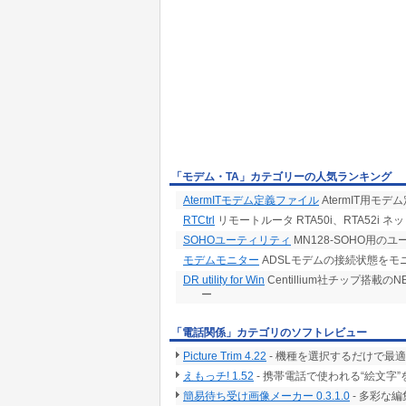
「モデム・TA」カテゴリーの人気ランキング
AtermITモデム定義ファイル
AtermIT用モデム定
RTCtrl
リモートルータ RTA50i、RTA52i
SOHOユーティリティ
MN128-SOHO用の
モデムモニター
ADSLモデムの接続状態をモ
DR utility for Win
Centillium社チップ搭
ー
「電話関係」カテゴリのソフトレビュー
Picture Trim 4.22
- 機種を選択するだけで最
えもっチ! 1.52
- 携帯電話で使われる“絵文
簡易待ち受け画像メーカー 0.3.1.0
- 多彩な