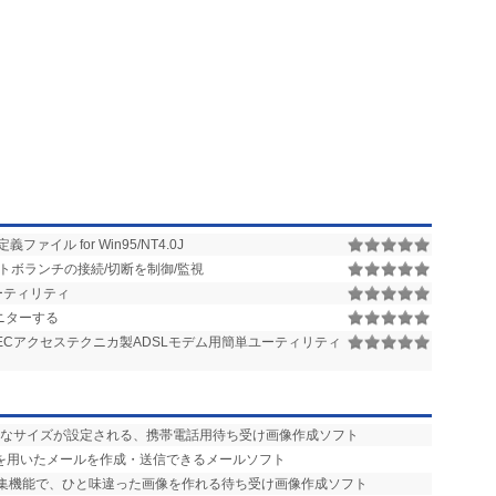
義ファイル for Win95/NT4.0J
 ネットボランチの接続/切断を制御/監視
ユーティリティ
ニターする
載のNECアクセステクニカ製ADSLモデム用簡単ユーティリティ
適なサイズが設定される、携帯電話用待ち受け画像作成ソフト
字”を用いたメールを作成・送信できるメールソフト
編集機能で、ひと味違った画像を作れる待ち受け画像作成ソフト