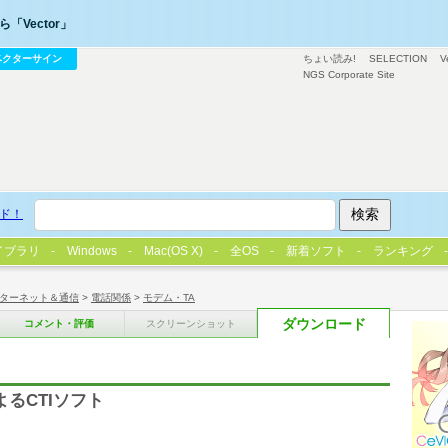
「Vector」
ベクターサイン
ちょい読み!
SELECTION
V
NGS Corporate Site
ド！
イブラリ
Windows
Mac(OS X)
全OS
新着ソフト
ランキング
ターネット＆通信
>
電話関係
>
モデム・TA
ダウンロード
コメント・評価
スクリーンショット
によるCTIソフト