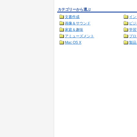
カテゴリーから選ぶ
文書作成
イン
画像＆サウンド
ビジ
家庭＆趣味
学習
アミューズメント
プロ
Mac OS X
製品