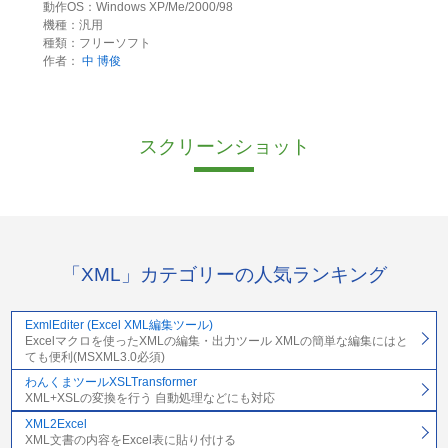
動作OS：Windows XP/Me/2000/98
機種：汎用
種類：フリーソフト
作者：
中 博俊
スクリーンショット
「XML」カテゴリーの人気ランキング
ExmlEditer (Excel XML編集ツール)
Excelマクロを使ったXMLの編集・出力ツール XMLの簡単な編集にはと
ても便利(MSXML3.0必須)
わんくまツールXSLTransformer
XML+XSLの変換を行う 自動処理などにも対応
XML2Excel
XML文書の内容をExcel表に貼り付ける