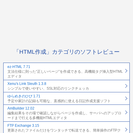
「HTML作成」カテゴリのソフトレビュー
ez-HTML 7.71
文法仕様に則った“正しいページ”を作成できる、高機能タグ挿入型HTML
エディタ
Xenu's Link Sleuth 1.3.8
シンプルで使いやすい、SSL対応のリンクチェッカ
ゆらめきのひび 1.71
予定や家計の記録も可能な、直感的に使える日記作成支援ソフト
AmBuilder 12.02
編集結果をその場で確認しながらページを作成し、サーバへのアップロ
ードまで行える多機能HTMLエディタ
FTP Exchange 3.15
更新されたファイルだけをワンタッチで転送できる、簡単操作のFTPク