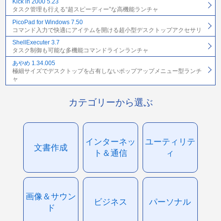
Kick in 2000 5.23
タスク管理も行える“超スピーディー”な高機能ランチャ
PicoPad for Windows 7.50
コマンド入力で快適にアイテムを開ける超小型デスクトップアクセサリ
ShellExecuter 3.7
タスク制御も可能な多機能コマンドラインランチャ
あやめ 1.34.005
極細サイズでデスクトップを占有しないポップアップメニュー型ランチ
ャ
カテゴリーから選ぶ
インターネッ
ユーティリテ
文書作成
ト＆通信
ィ
画像＆サウン
ビジネス
パーソナル
ド