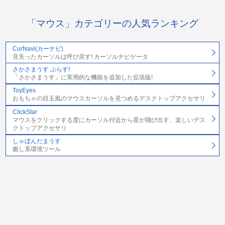
「マウス」カテゴリーの人気ランキング
CurNavi(カーナビ)
見失ったカーソルは呼び戻す! カーソルナビゲータ
さかさまうす ぷらす!
「さかさまうす」に実用的な機能を追加した拡張版!
ToyEyes
おもちゃの目玉風のマウスカーソルを見つめるデスクトップアクセサリ
ClickStar
マウスをクリックする度にカーソル付近から星が飛び出す、楽しいデス
クトップアクセサリ
しゃぼんだまうす
癒し系環境ツール