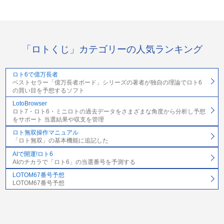
「ロトくじ」カテゴリーの人気ランキング
ロト6で億万長者
ベストセラー「億万長者ボード」シリーズの著者が独自の理論でロト6
の買い目を予想するソフト
LotoBrowser
ロト7・ロト6・ミニロトの過去データをさまざまな角度から分析し予想
をサポート 当選結果や収支を管理
ロト無双操作マニュアル
「ロト無双」の基本機能に追記した
AIで開運!ロト6
AIのチカラで「ロト6」の当選番号を予測する
LOTOM67番号予想
LOTOM67番号予想