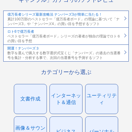
億万長者シリーズ最新攻略法 ナンバーズ3が簡単に当たる！
累計100万部のベストセラー「億万長者ボード」の理論に基づいて「ナ
ンバーズ3」や「ナンバーズ4」の買い目を予想するソフト
ロト6で億万長者
ベストセラー「億万長者ボード」シリーズの著者が独自の理論でロト６
の買い目を予想
開運！ナンバーズ３
数字を選んで購入する数字選択式宝くじ「ナンバーズ」の過去の当選番
号を集計・分析する事で、次回の当選番号を予測するソフト
カテゴリーから選ぶ
インターネッ
ユーティリテ
文書作成
ト＆通信
ィ
画像＆サウン
ビジネス
パーソナル