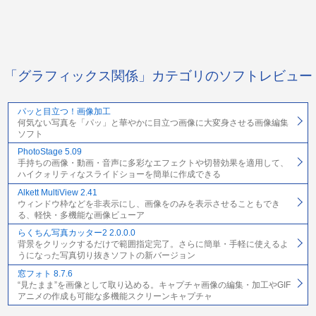
「グラフィックス関係」カテゴリのソフトレビュー
パッと目立つ！画像加工
何気ない写真を「パッ」と華やかに目立つ画像に大変身させる画像編集
ソフト
PhotoStage 5.09
手持ちの画像・動画・音声に多彩なエフェクトや切替効果を適用して、
ハイクォリティなスライドショーを簡単に作成できる
Alkett MultiView 2.41
ウィンドウ枠などを非表示にし、画像をのみを表示させることもでき
る、軽快・多機能な画像ビューア
らくちん写真カッター2 2.0.0.0
背景をクリックするだけで範囲指定完了。さらに簡単・手軽に使えるよ
うになった写真切り抜きソフトの新バージョン
窓フォト 8.7.6
“見たまま”を画像として取り込める。キャプチャ画像の編集・加工やGIF
アニメの作成も可能な多機能スクリーンキャプチャ