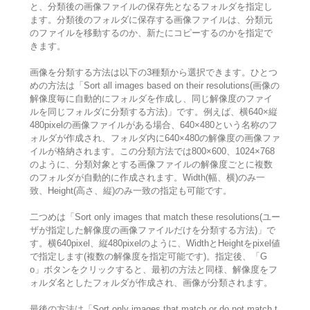
と、分類後の画像ファイルの保存先となるフォルダを指定し
ます。分類後のフォルダに保存する画像ファイルは、分類元
のファイルを移動するのか、新たにコピーするのかを指定で
きます。
画像を分類する方法は以下の3種類から選択できます。ひとつ
めの方法は「Sort all images based on their resolutions(画像の
解像度毎に自動的にフォルダを作成し、同じ解像度のファイ
ルを同じフォルダに分類する方法)」です。例えば、横640×縦
480pixelの画像ファイルがある場合、640×480という名称のフ
ォルダが作成され、フォルダ内に640×480の解像度の画像ファ
イルが格納されます。この分類方法では800×600、1024×768
のように、分類対象とする画像ファイルの解像度ごとに複数
のフォルダが自動的に作成されます。Width(幅、横)のみ一
致、Height(高さ、縦)のみ一致の指定も可能です。
二つめは「Sort only images that match these resolutions(ユー
ザが指定した解像度の画像ファイルだけを分類する方法)」で
す。横640pixel、縦480pixelのように、WidthとHeightをpixel値
で指定します(複数の解像度を指定可能です)。指定後、「G
o」ボタンをクリックすると、最初の方法と同様、解像度をフ
ォルダ名としたフォルダが作成され、画像が分類されます。
最後の方法は「Sort only images that match or do not match t