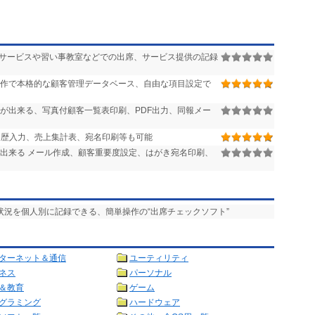
イサービスや習い事教室などでの出席、サービス提供の記録
作で本格的な顧客管理データベース、自由な項目設定で
が出来る、写真付顧客一覧表印刷、PDF出力、同報メー
売上履歴入力、売上集計表、宛名印刷等も可能
出来る メール作成、顧客重要度設定、はがき宛名印刷、
用状況を個人別に記録できる、簡単操作の“出席チェックソフト”
ターネット＆通信
ユーティリティ
ネス
パーソナル
＆教育
ゲーム
グラミング
ハードウェア