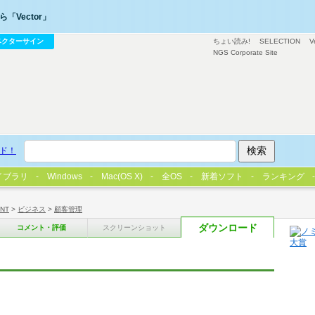
「Vector」
ベクターサイン
ちょい読み!
SELECTION
V
NGS Corporate Site
ド！
イブラリ
Windows
Mac(OS X)
全OS
新着ソフト
ランキング
/NT
>
ビジネス
>
顧客管理
ダウンロード
コメント・評価
スクリーンショット
』
ト