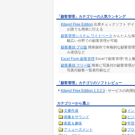
「顧客管理」カテゴリーの人気ランキング
Kitayo! Free Edition
出席チェックソフト デ
が誰でも簡単に行える
顧客管理システム ワイドベース
かんたんな操
幅広い分野での顧客管理が可能
顧客番頭 プロ版
簡単操作で本格的な顧客管理
ル送信など
Excel Form 顧客管理
Excelで顧客管理! 
顧客番頭 フリー版
簡単に写真付の顧客管理が
写真付顧客一覧表印刷など
「顧客管理」カテゴリのソフトレビュー
Kitayo! Free Edition 1.3.2.3
- サービスの利
カテゴリーから選ぶ
文書作成
イン
画像＆サウンド
ビジ
家庭＆趣味
学習
アミューズメント
プロ