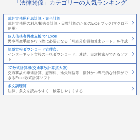
「法律関係」カテゴリーの人気ランキング
裁判実務用利息計算・充当計算
裁判実務用の利息/損害金計算・日数計算のためのExcelブック(マクロ不
使用)
個人債務者再生支援 for Excel
民事再生手続を行う際に必要となる「可処分所得額算出シート」を作成
簡単官報ダウンロード管理官。
インターネット官報の一括ダウンロード、連結、目次検索ができるソフ
ト
JC数式計算機(交通事故計算拡大版)
交通事故の車速計算、慰謝料、逸失利益等、複雑かつ専門的な計算がで
きるExcel数式計算ソフト
条文調理師
法律、条文を読みやすく、検索しやすくする