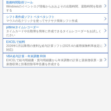
勤務時間取得ツール
Windowsのイベントログ情報からおおよその出勤時間、退勤時間を取得
する
シフト表作成ソフト ペタペタシフト
マウスの右クリックを使ってサクサク簡単シフト作成
pittimeタイムレコーダー
タイムカードや出勤簿を簡単に作成できるタイムレコーダーをお試しく
ださい
EXCELで給料
2026年1月以降用の便利な給与計算ソフト(2025.4の雇用保険料率改定に
対応)
VBA 給与計算・年末調整 R08
EXCELで給与明細書・賞与明細書から年末調整の計算と源泉徴収票・源
泉徴収簿と扶養控除等申告書を作成する