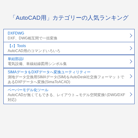
「AutoCAD用」カテゴリーの人気ランキング
DXFDWG
DXF、DWG相互間で一括変換
【♪】Tools
AutoCAD用のコマンドいろいろ
単結部品I
電気設備、単線結線図用シンボル集
SIMAデータをDXFデータへ変換ユーティリティー
測地データ交換用SIMAデータ(SIM)をAutoDesk社交換フォーマッ トで
あるDXFデータへ変換(SimaToACAD)
ペーパーモデル化ツール
AutoCADが無くてもできる、レイアウト→モデル空間変換! (DWG/DXF
対応)