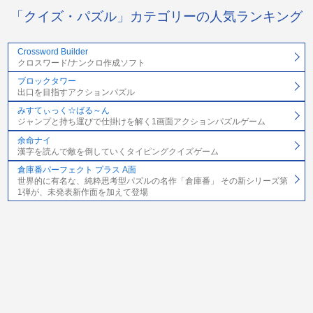
「クイズ・パズル」カテゴリーの人気ランキング
Crossword Builder
クロスワード/ナンクロ作成ソフト
ブロックタワー
出口を目指すアクションパズル
みすてぃっく☆ばる～ん
ジャンプと持ち運びで仕掛けを解く1画面アクションパズルゲーム
余命ナイ
漢字を読んで敵を倒していくタイピングクイズゲーム
倉庫番パーフェクト プラス A面
世界的に有名な、純粋思考型パズルの名作「倉庫番」 その新シリーズ第
1弾が、未発表新作面を加えて登場