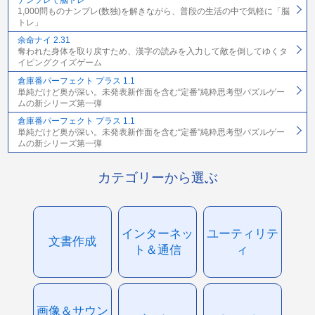
1,000問ものナンプレ(数独)を解きながら、普段の生活の中で気軽に「脳
トレ」
余命ナイ 2.31
奪われた身体を取り戻すため、漢字の読みを入力して敵を倒してゆくタ
イピングクイズゲーム
倉庫番パーフェクト プラス 1.1
単純だけど奥が深い。未発表新作面を含む“定番”純粋思考型パズルゲー
ムの新シリーズ第一弾
倉庫番パーフェクト プラス 1.1
単純だけど奥が深い。未発表新作面を含む“定番”純粋思考型パズルゲー
ムの新シリーズ第一弾
カテゴリーから選ぶ
インターネッ
ユーティリテ
文書作成
ト＆通信
ィ
画像＆サウン