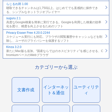
らじるれ郎 1.00
聴取できるチャンネルは1,750以上。はじめてでも直感的に操作でき
る、シンプルなネットラジオプレイヤー
suguru 2.1
高度なGoogle検索を簡単に実行できる。Googleを利用した検索の効率
化を図り、精度を向上させるためのソフト
Privacy Eraser Free 4.20.0.2244
スケジュール実行にも対応。ブラウザの閲覧履歴やキャッシュなどを削
除し、ユーザのプライバシーを保護するソフト
Kinza 3.2.0
新たにMac版も追加。“国産ならではのホスピタリティ”を感じさせる、C
hromiumベースのWebブラウザ
カテゴリーから選ぶ
インターネッ
ユーティリテ
文書作成
ト＆通信
ィ