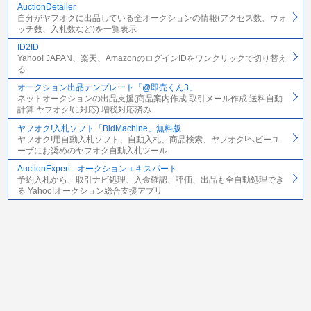
AuctionDetailer
自分がヤフオクに出品している全オークションの情報(アクセス数、ウォ
ッチ数、入札数など)を一覧表示
ID2ID
Yahoo! JAPAN、楽天、AmazonのログインIDをワンクリックで切り替え
る
オークション出品テンプレート「@即売くん3」
ネットオークションの出品支援(商品案内作成 取引メール作成 送料自動
計算 ヤフオク!に対応) 増税対応済み
ヤフオク!入札ソフト「BidMachine」無料版
ヤフオク!用自動入札ソフト、自動入札、商品検索、ヤフオク!ヘビーユ
ーザにお奨めのヤフオク自動入札ツール
AuctionExpert - オークションエキスパート
予約入札から、取引ナビ処理、入金確認、評価、出品も全自動処理でき
る Yahoo!オークション総合支援アプリ