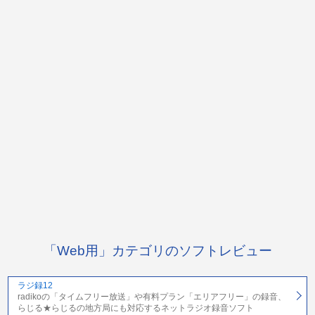
「Web用」カテゴリのソフトレビュー
ラジ録12
radikoの「タイムフリー放送」や有料プラン「エリアフリー」の録音、
らじる★らじるの地方局にも対応するネットラジオ録音ソフト