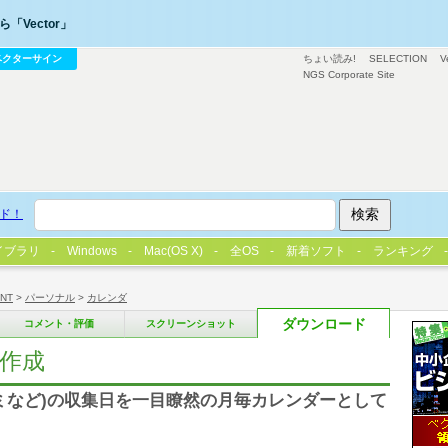
「Vector」
ベクターサイン
ちょい読み!
SELECTION
V
NGS Corporate Site
ド！
イブラリ
Windows
Mac(OS X)
全OS
新着ソフト
ランキング
/NT
>
パーソナル
>
カレンダ
ダウンロード
コメント・評価
スクリーンショット
作成
ミなど)の収集日を一目瞭然の月毎カレンダーとして