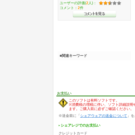
ユーザーの評価(
2
人)：
コメント：
2
件
■関連キーワード
お支払い
このソフトは有料ソフトです。
※消費税の増税に伴い、ソフト詳細説明
ます。ご購入前に必ずご確認ください。
※送金前に「
シェアウェアの送金について
」を
シェアレジでのお支払い
クレジットカード