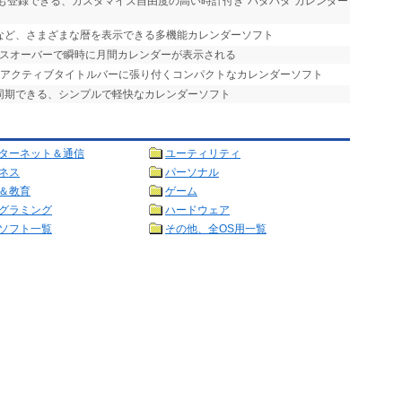
定も登録できる、カスタマイズ自由度の高い時計付き“パタパタ”カレンダー
暦など、さまざまな暦を表示できる多機能カレンダーソフト
ウスオーバーで瞬時に月間カレンダーが表示される
、アクティブタイトルバーに張り付くコンパクトなカレンダーソフト
ーと同期できる、シンプルで軽快なカレンダーソフト
ターネット＆通信
ユーティリティ
ネス
パーソナル
＆教育
ゲーム
グラミング
ハードウェア
ソフト一覧
その他、全OS用一覧