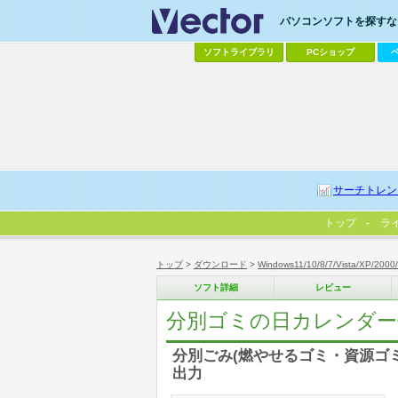
パソコンソフトを探すなら
ソフトライブラリ
PCショップ
サーチトレン
トップ
ラ
トップ
>
ダウンロード
>
Windows11/10/8/7/Vista/XP/2000
ソフト詳細
レビュー
分別ゴミの日カレンダー
分別ごみ(燃やせるゴミ・資源ゴ
出力