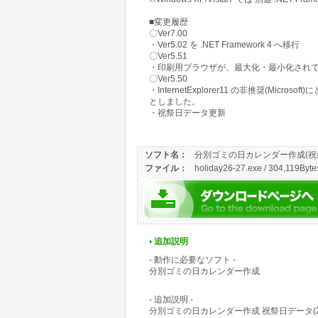
■変更履歴
〇Ver7.00
・Ver5.02 を .NET Framework 4 へ移行
〇Ver5.51
・印刷用ブラウザが、最大化・最小化され
〇Ver5.50
・InternetExplorer11 の非推奨(M
としました。
・祝祭日データ更新
ソフト名：
分別ゴミの日カレンダー作成(祝祭日
ファイル：
holiday26-27.exe / 304,119Byte
追加説明
- 動作に必要なソフト -
分別ゴミの日カレンダー作成
- 追加説明 -
分別ゴミの日カレンダー作成 祝祭日データ(202