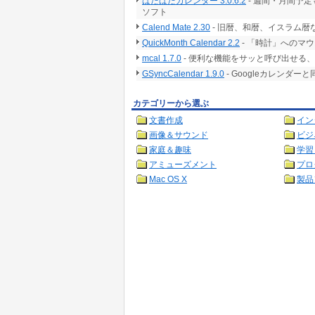
ぱたぱたカレンダー 3.0.6.2
- 週間・月間予
ソフト
Calend Mate 2.30
- 旧暦、和暦、イスラム
QuickMonth Calendar 2.2
- 「時計」へのマ
mcal 1.7.0
- 便利な機能をサッと呼び出せる
GSyncCalendar 1.9.0
- Googleカレンダ
カテゴリーから選ぶ
文書作成
イン
画像＆サウンド
ビジ
家庭＆趣味
学習
アミューズメント
プロ
Mac OS X
製品