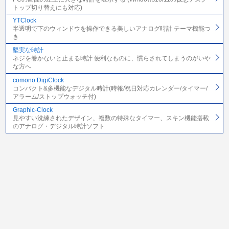
トップ切り替えにも対応)
YTClock
半透明で下のウィンドウを操作できる美しいアナログ時計 テーマ機能つ
き
堅実な時計
ネジを巻かないと止まる時計 便利なものに、慣らされてしまうのがいや
な方へ
comono DigiClock
コンパクト&多機能なデジタル時計(時報/祝日対応カレンダー/タイマー/
アラーム/ストップウォッチ付)
Graphic-Clock
見やすい洗練されたデザイン、複数の特殊なタイマー、スキン機能搭載
のアナログ・デジタル時計ソフト