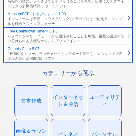
時報を前後にシフトさせてしゃべらせることも可能。自由にカスタマイ
ズできる多機能時計/アラームソフト
MeasurePATストップウォッチ 1.03
インストールは不要。マウスクリック\/ドラッグだけで使える、シンプ
ルを極めたストップウォッチ
Free Countdown Timer 4.0.1.0
パソコンをスリープモードから復帰させることも可能。複数の設定を使
い分けられる多機能カウントダウンタイマー
Graphic-Clock 5.07
4種類のタイマーにランチャやクリップボード拡張も。カスタマイズ自
由度の高い多機能時計ソフト
カテゴリーから選ぶ
インターネッ
ユーティリテ
文書作成
ト＆通信
ィ
画像＆サウン
ビジネス
パーソナル