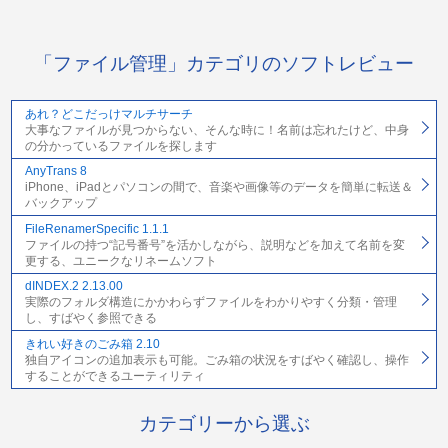
「ファイル管理」カテゴリのソフトレビュー
あれ？どこだっけマルチサーチ
大事なファイルが見つからない、そんな時に！名前は忘れたけど、中身
の分かっているファイルを探します
AnyTrans 8
iPhone、iPadとパソコンの間で、音楽や画像等のデータを簡単に転送＆
バックアップ
FileRenamerSpecific 1.1.1
ファイルの持つ“記号番号”を活かしながら、説明などを加えて名前を変
更する、ユニークなリネームソフト
dINDEX.2 2.13.00
実際のフォルダ構造にかかわらずファイルをわかりやすく分類・管理
し、すばやく参照できる
きれい好きのごみ箱 2.10
独自アイコンの追加表示も可能。ごみ箱の状況をすばやく確認し、操作
することができるユーティリティ
カテゴリーから選ぶ