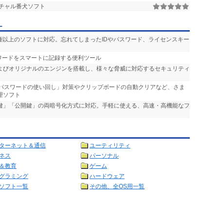
チャル番犬ソフト
ー
500種以上のソフトに対応。忘れてしまったIDやパスワード、ライセンスキー
スワードをスマートに記録する便利ツール
enderおよびオリジナルのエンジンを搭載し、様々な脅威に対応するセキュリティ
「パスワードの使い回し」対策やクリップボードの自動クリアなど、さま
理ソフト
通鍵」「公開鍵」の両暗号化方式に対応。手軽に使える、高速・高機能なフ
ターネット＆通信
ユーティリティ
ネス
パーソナル
＆教育
ゲーム
グラミング
ハードウェア
ソフト一覧
その他、全OS用一覧