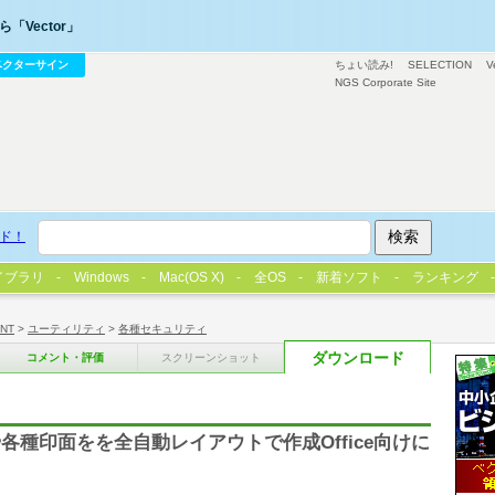
「Vector」
ベクターサイン
ちょい読み!
SELECTION
V
NGS Corporate Site
ド！
イブラリ
Windows
Mac(OS X)
全OS
新着ソフト
ランキング
/NT
>
ユーティリティ
>
各種セキュリティ
ダウンロード
コメント・評価
スクリーンショット
種印面をを全自動レイアウトで作成Office向けに