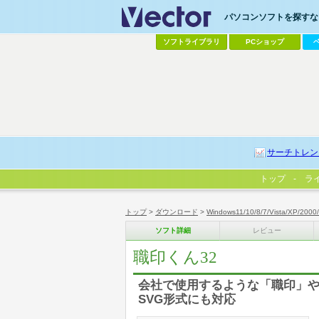
パソコンソフトを探すなら
ソフトライブラリ
PCショップ
サーチトレン
トップ
ラ
トップ
>
ダウンロード
>
Windows11/10/8/7/Vista/XP/2000
ソフト詳細
レビュー
職印くん32
会社で使用するような「職印」や各
SVG形式にも対応