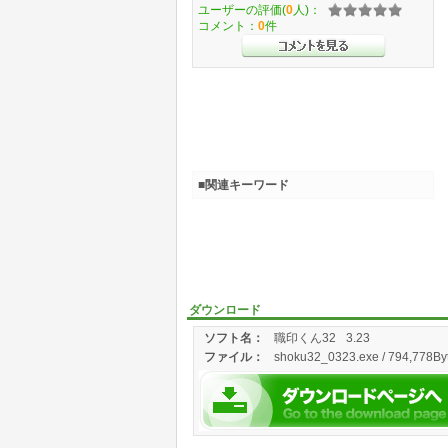
ユーザーの評価(
0
人)：
コメント：
0
件
■関連キーワード
ダウンロード
ソフト名：
職印くん32
3.23
ファイル：
shoku32_0323.exe / 794,778Byt