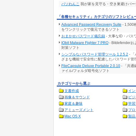
パソわんこ
我が家を見守る・空き巣避けバー
「各種セキュリティ」カテゴリのソフトレビュ
Advanced Password Recovery Suite
- 1,
をワンクリックで復元できるソフト
おまかせパスワード備忘録
- 大事なID・パ
IObit Malware Fighter 7 PRO
- Bitdef
対策ソフト
シンプルなパスワード管理ツール 1.2.5.2
- 
ざまな機能で安全性に配慮したパスワード管
FileCapsule Deluxe Portable 2.0.10
- 「共
ァイル/フォルダ暗号化ソフト
カテゴリーから選ぶ
文書作成
イン
画像＆サウンド
ビジ
家庭＆趣味
学習
アミューズメント
プロ
Mac OS X
製品