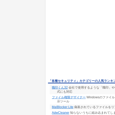
「各種セキュリティ」カテゴリーの人気ランキ
職印くん32
会社で使用するような「職印」や各
式にも対応
ファイル権限デザイナー
Windowsのファ
示ツール
MalBlocker Lite
偽装されているファイルをリ
AdwCleaner
知らないうちに組み込まれてし